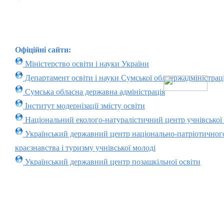
Офіційні сайти:
Міністерство освіти і науки України
Департамент освіти і науки Сумської облдержадміністраці
Сумська обласна державна адміністрація
Інститут модернізації змісту освіти
Національний еколого-натуралістичний центр учнівської
Український державний центр національно-патріотичног
краєзнавства і туризму учнівської молоді
Український державний центр позашкільної освіти