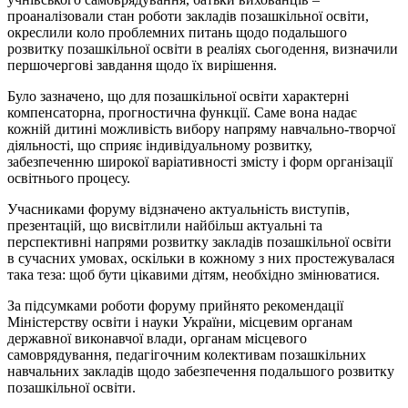
проаналізовали стан роботи закладів позашкільної освіти,
окреслили коло проблемних питань щодо подальшого
розвитку позашкільної освіти в реаліях сьогодення, визначили
першочергові завдання щодо їх вирішення.
Було зазначено, що для позашкільної освіти характерні
компенсаторна, прогностична функції. Саме вона надає
кожній дитині можливість вибору напряму навчально-творчої
діяльності, що сприяє індивідуальному розвитку,
забезпеченню широкої варіативності змісту і форм організації
освітнього процесу.
Учасниками форуму відзначено актуальність виступів,
презентацій, що висвітлили найбільш актуальні та
перспективні напрями розвитку закладів позашкільної освіти
в сучасних умовах, оскільки в кожному з них простежувалася
така теза: щоб бути цікавими дітям, необхідно змінюватися.
За підсумками роботи форуму прийнято рекомендації
Міністерству освіти і науки України, місцевим органам
державної виконавчої влади, органам місцевого
самоврядування, педагігочним колективам позашкільних
навчальних закладів щодо забезпечення подальшого розвитку
позашкільної освіти.