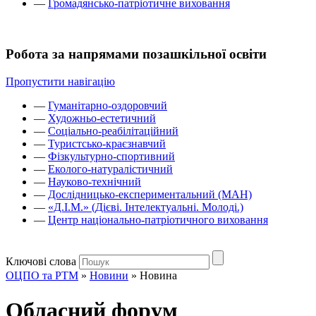
—
Громадянсько-патріотичне виховання
Робота за напрямами позашкільної освіти
Пропустити навігацію
—
Гуманітарно-оздоровчий
—
Художньо-естетичний
—
Соціально-реабілітаційний
—
Туристсько-краєзнавчий
—
Фізкультурно-спортивний
—
Еколого-натуралістичний
—
Науково-технічний
—
Дослідницько-експериментальний (МАН)
—
«Д.І.М.» (Дієві. Інтелектуальні. Молоді.)
—
Центр національно-патріотичного виховання
Ключові слова
ОЦПО та РТМ
»
Новини
»
Новина
Обласний форум