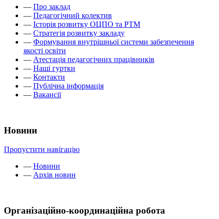
—
Про заклад
—
Педагогічний колектив
—
Історія розвитку ОЦПО та РТМ
—
Стратегія розвитку закладу
—
Формування внутрішньої системи забезпечення
якості освіти
—
Атестація педагогічних працівників
—
Наші гуртки
—
Контакти
—
Публічна інформація
—
Вакансії
Новини
Пропустити навігацію
—
Новини
—
Архів новин
Організаційно-координаційна робота