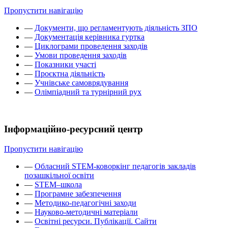
Пропустити навігацію
—
Документи, що регламентують діяльність ЗПО
—
Документація керівника гуртка
—
Циклограми проведення заходів
—
Умови проведення заходів
—
Показники участі
—
Проєктна діяльність
—
Учнівське самоврядування
—
Олімпіадний та турнірний рух
Інформаційно-ресурсний центр
Пропустити навігацію
—
Обласний STEM-коворкінг педагогів закладів
позашкільної освіти
—
STEM–школа
—
Програмне забезпечення
—
Методико-педагогічні заходи
—
Науково-методичні матеріали
—
Освітні ресурси. Публікації. Сайти