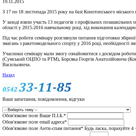
19.11.2015
З 17 по 18 листопада 2015 року на базі Конотопського міського
У заході взяли участь 13 педагогів з профільних позашкільних
області у 2015-2016 навчальному році, хід виконання календарн
Під час роботи семінару розглянули питання підготовки збірної
змагань з ракетомодельного спорту у 2016 році, необхідності з
Учасники семінару мали змогу ознайомитися з досвідом робо
(Сумський ОЦПО та РТМ), Борсяка Георгія Анатолійовича (Кон
Васильовича.
Назад
Ваші запитання, повідомлення, відгуки
Обов'язкове поле
Ваше П.I.Б.
*
Обов'язкове поле
email адреса
*
Обов'язкове поле
Анти-спам питання
*
Будь ласка, порахуйте 4 