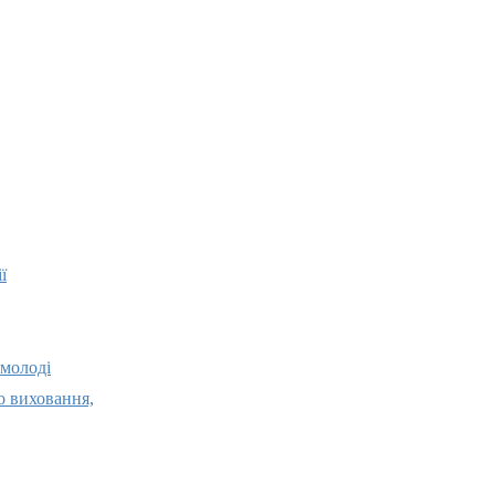
ї
 молоді
о виховання,