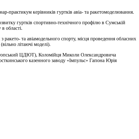
нар-практикум керівників гуртків авіа- та ракетомоделювання.
розвитку гуртків спортивно-технічного профілю в Сумській
 в області.
 з ракето- та авіамодельного спорту, місця проведення обласних
вільно літаючі моделі).
нотопський ЦДЮТ), Коломійця Миколи Олександровича
сткинського казенного заводу «Імпульс» Гапона Юрія