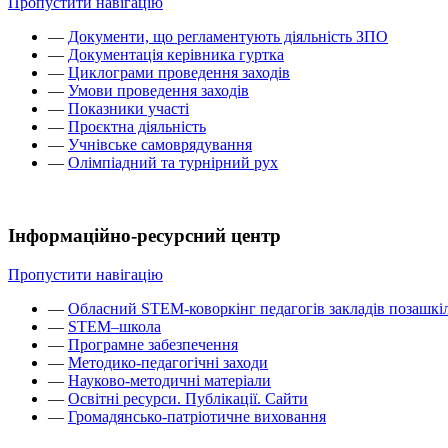
Пропустити навігацію
—
Документи, що регламентують діяльність ЗПО
—
Документація керівника гуртка
—
Циклограми проведення заходів
—
Умови проведення заходів
—
Показники участі
—
Проєктна діяльність
—
Учнівське самоврядування
—
Олімпіадний та турнірний рух
Інформаційно-ресурсний центр
Пропустити навігацію
—
Обласний STEM-коворкінг педагогів закладів позашкіл
—
STEM–школа
—
Програмне забезпечення
—
Методико-педагогічні заходи
—
Науково-методичні матеріали
—
Освітні ресурси. Публікації. Сайти
—
Громадянсько-патріотичне виховання