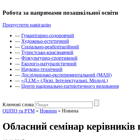
Робота за напрямами позашкільної освіти
Пропустити навігацію
—
Гуманітарно-оздоровчий
—
Художньо-естетичний
—
Соціально-реабілітаційний
—
Туристсько-краєзнавчий
—
Фізкультурно-спортивний
—
Еколого-натуралістичний
—
Науково-технічний
—
Дослідницько-експериментальний (МАН)
—
«Д.І.М.» (Дієві. Інтелектуальні. Молоді.)
—
Центр національно-патріотичного виховання
Ключові слова
ОЦПО та РТМ
»
Новини
»
Новина
Обласний семінар керівників 