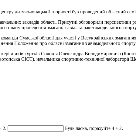
 центру дитячо-юнацької творчості був проведений обласний семі
 навчальних закладів області. Присутні обговорили перспективи 
ого плану проведення змагань з авіа- та ракетомодельного спорту
 команди Сумської області для участі у Всеукраїнських змаганнях
мінення Положення про обласні змагання з авіамодельного спорту (
ти керівників гуртків Солов’я Олександра Володимировича (Ко
отопська СЮТ), начальника спортивно-технічної лабораторії Шо
+ 2.
Будь ласка, порахуйте 4 + 2.