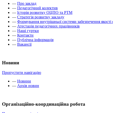
—
Про заклад
—
Педагогічний колектив
—
Історія розвитку ОЦПО та РТМ
—
Стратегія розвитку закладу
—
Формування внутрішньої системи забезпечення якості 
—
Атестація педагогічних працівників
—
Наші гуртки
—
Контакти
—
Публічна інформація
—
Вакансії
Новини
Пропустити навігацію
—
Новини
—
Архів новин
Організаційно-координаційна робота