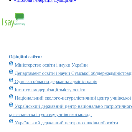
«Молода генерація Сумщини»
Офіційні сайти:
Міністерство освіти і науки України
Департамент освіти і науки Сумської облдержадміністраці
Сумська обласна державна адміністрація
Інститут модернізації змісту освіти
Національний еколого-натуралістичний центр учнівської
Український державний центр національно-патріотичног
краєзнавства і туризму учнівської молоді
Український державний центр позашкільної освіти