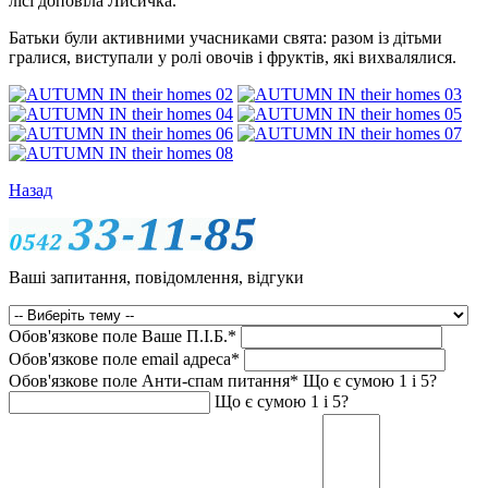
лісі доповіла Лисичка.
Батьки були активними учасниками свята: разом із дітьми
гралися, виступали у ролі овочів і фруктів, які вихвалялися.
Назад
Ваші запитання, повідомлення, відгуки
Обов'язкове поле
Ваше П.I.Б.
*
Обов'язкове поле
email адреса
*
Обов'язкове поле
Анти-спам питання
*
Що є сумою 1 і 5?
Що є сумою 1 і 5?