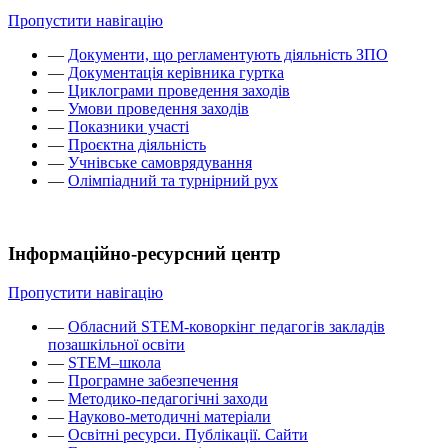
Пропустити навігацію
—
Документи, що регламентують діяльність ЗПО
—
Документація керівника гуртка
—
Циклограми проведення заходів
—
Умови проведення заходів
—
Показники участі
—
Проєктна діяльність
—
Учнівське самоврядування
—
Олімпіадний та турнірний рух
Інформаційно-ресурсний центр
Пропустити навігацію
—
Обласний STEM-коворкінг педагогів закладів
позашкільної освіти
—
STEM–школа
—
Програмне забезпечення
—
Методико-педагогічні заходи
—
Науково-методичні матеріали
—
Освітні ресурси. Публікації. Сайти