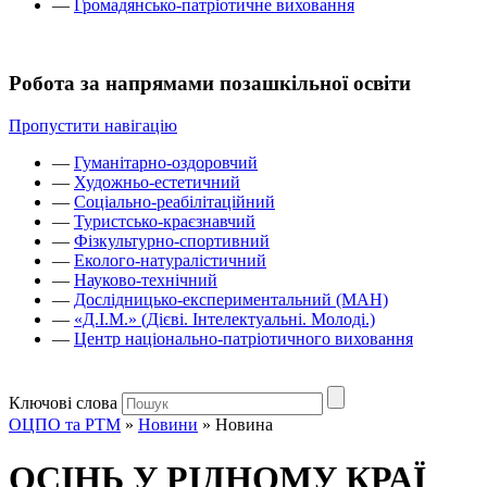
—
Громадянсько-патріотичне виховання
Робота за напрямами позашкільної освіти
Пропустити навігацію
—
Гуманітарно-оздоровчий
—
Художньо-естетичний
—
Соціально-реабілітаційний
—
Туристсько-краєзнавчий
—
Фізкультурно-спортивний
—
Еколого-натуралістичний
—
Науково-технічний
—
Дослідницько-експериментальний (МАН)
—
«Д.І.М.» (Дієві. Інтелектуальні. Молоді.)
—
Центр національно-патріотичного виховання
Ключові слова
ОЦПО та РТМ
»
Новини
»
Новина
ОСІНЬ У РІДНОМУ КРАЇ