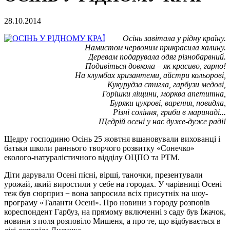
28.10.2014
Осінь завітала у рідну країну.
Намистом червоним прикрасила калину.
Деревам подарувала одяг різнобарвний.
Подивіться довкола – як красиво, гарно!
На клумбах хризантеми, айстри кольорові,
Кукурудза стигла, гарбузи медові,
Горішки ліщини, морква апетитна,
Буряки цукрові, варення, повидла,
Різні соління, гриби в маринаді...
Щедрій осені у нас дуже-дуже раді!
Щедру господиню Осінь 25 жовтня вшановували вихованці і
батьки школи раннього творчого розвитку «Сонечко»
еколого-натуралістичного відділу ОЦПО та РТМ.
Діти дарували Осені пісні, вірші, таночки, презентували
урожай, який виростили у себе на городах. У чарівниці Осені
теж був сюрприз − вона запросила всіх присутніх на шоу-
програму «Таланти Осені». Про новини з городу розповів
кореспондент Гарбуз, на прямому включенні з саду був Їжачок,
новини з поля розповіло Мишеня, а про те, що відбувається в