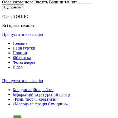
Обов'язкове поле
Введіть Ваше питання
*
© 2026 ОЦПО.
Всі права захищені.
Пропустити навігацію
Головна
Наші гуртки
Новини
Бібліотека
Фотогалереї
Відео
Пропустити навігацію
Координаційна робота
Інформаційно-ресурсний центр
«Різні, творчі, креативні»
«Молода генерація Сумщини»