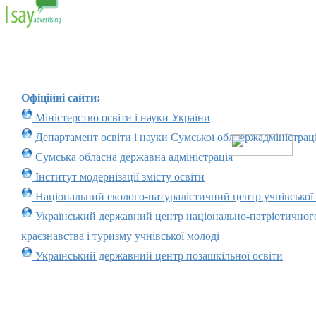
Офіційні сайти:
Міністерство освіти і науки України
Департамент освіти і науки Сумської облдержадміністраці
Сумська обласна державна адміністрація
Інститут модернізації змісту освіти
Національний еколого-натуралістичний центр учнівської
Український державний центр національно-патріотичног
краєзнавства і туризму учнівської молоді
Український державний центр позашкільної освіти