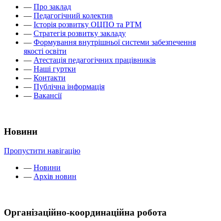
—
Про заклад
—
Педагогічний колектив
—
Історія розвитку ОЦПО та РТМ
—
Стратегія розвитку закладу
—
Формування внутрішньої системи забезпечення
якості освіти
—
Атестація педагогічних працівників
—
Наші гуртки
—
Контакти
—
Публічна інформація
—
Вакансії
Новини
Пропустити навігацію
—
Новини
—
Архів новин
Організаційно-координаційна робота