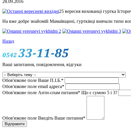
28.09.2016
25 вересня вихованці гуртка Істор
На вже добре знайомій Мамаївщині, гуртківці вивчали типи вог
Назад
Ваші запитання, повідомлення, відгуки
Обов'язкове поле
Ваше П.I.Б.
*
Обов'язкове поле
email адреса
*
Обов'язкове поле
Анти-спам питання
*
Що є сумою 5 і 3?
Обов'язкове поле
Введіть Ваше питання
*