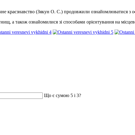
ичне краєзнавство (Зякун О. С.) продовжили ознайомлюватися з 
нищ, а також ознайомилися зі способами орієнтування на місцево
Що є сумою 5 і 3?