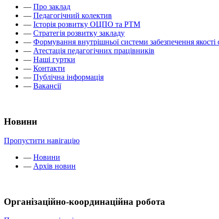
—
Про заклад
—
Педагогічний колектив
—
Історія розвитку ОЦПО та РТМ
—
Стратегія розвитку закладу
—
Формування внутрішньої системи забезпечення якості 
—
Атестація педагогічних працівників
—
Наші гуртки
—
Контакти
—
Публічна інформація
—
Вакансії
Новини
Пропустити навігацію
—
Новини
—
Архів новин
Організаційно-координаційна робота