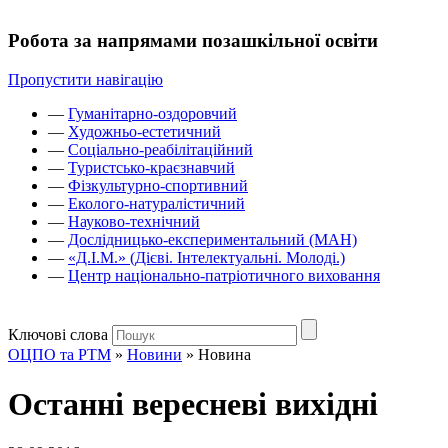
Робота за напрямами позашкільної освіти
Пропустити навігацію
—
Гуманітарно-оздоровчий
—
Художньо-естетичний
—
Соціально-реабілітаційний
—
Туристсько-краєзнавчий
—
Фізкультурно-спортивний
—
Еколого-натуралістичний
—
Науково-технічний
—
Дослідницько-експериментальний (МАН)
—
«Д.І.М.» (Дієві. Інтелектуальні. Молоді.)
—
Центр національно-патріотичного виховання
Ключові слова
ОЦПО та РТМ
»
Новини
»
Новина
Останні вересневі вихідні