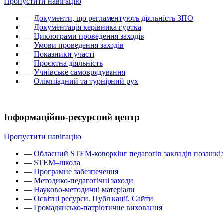
Пропустити навігацію
—
Документи, що регламентують діяльність ЗПО
—
Документація керівника гуртка
—
Циклограми проведення заходів
—
Умови проведення заходів
—
Показники участі
—
Проєктна діяльність
—
Учнівське самоврядування
—
Олімпіадний та турнірний рух
Інформаційно-ресурсний центр
Пропустити навігацію
—
Обласний STEM-коворкінг педагогів закладів позашкіл
—
STEM–школа
—
Програмне забезпечення
—
Методико-педагогічні заходи
—
Науково-методичні матеріали
—
Освітні ресурси. Публікації. Сайти
—
Громадянсько-патріотичне виховання