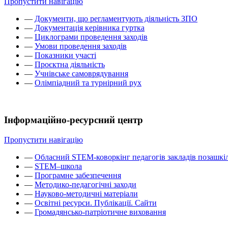
Пропустити навігацію
—
Документи, що регламентують діяльність ЗПО
—
Документація керівника гуртка
—
Циклограми проведення заходів
—
Умови проведення заходів
—
Показники участі
—
Проєктна діяльність
—
Учнівське самоврядування
—
Олімпіадний та турнірний рух
Інформаційно-ресурсний центр
Пропустити навігацію
—
Обласний STEM-коворкінг педагогів закладів позашкіл
—
STEM–школа
—
Програмне забезпечення
—
Методико-педагогічні заходи
—
Науково-методичні матеріали
—
Освітні ресурси. Публікації. Сайти
—
Громадянсько-патріотичне виховання