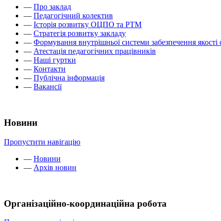
—
Про заклад
—
Педагогічний колектив
—
Історія розвитку ОЦПО та РТМ
—
Стратегія розвитку закладу
—
Формування внутрішньої системи забезпечення якості 
—
Атестація педагогічних працівників
—
Наші гуртки
—
Контакти
—
Публічна інформація
—
Вакансії
Новини
Пропустити навігацію
—
Новини
—
Архів новин
Організаційно-координаційна робота