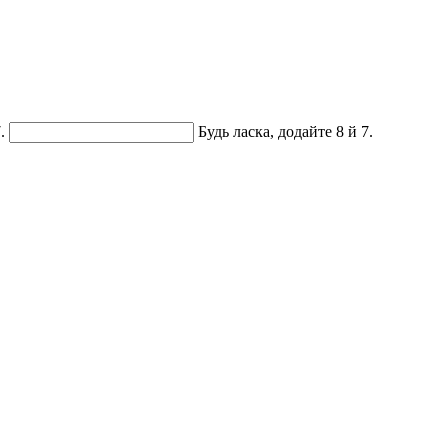
.
Будь ласка, додайте 8 й 7.