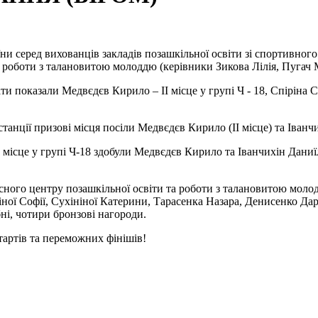
їни серед вихованців закладів позашкільної освіти зі спортивного
а роботи з талановитою молоддю (керівники Зикова Лілія, Пугач 
 показали Медвєдєв Кирило – ІІ місце у групі Ч - 18, Спіріна Софі
анції призові місця посіли Медвєдєв Кирило (ІІ місце) та Іванчих
 місце у групі Ч-18 здобули Медвєдєв Кирило та Іванчихін Даниїл,
асного центру позашкільної освіти та роботи з талановитою мол
ної Софії, Сухініної Катерини, Тарасенка Назара, Денисенко Дар’
бні, чотири бронзові нагороди.
тартів та переможних фінішів!