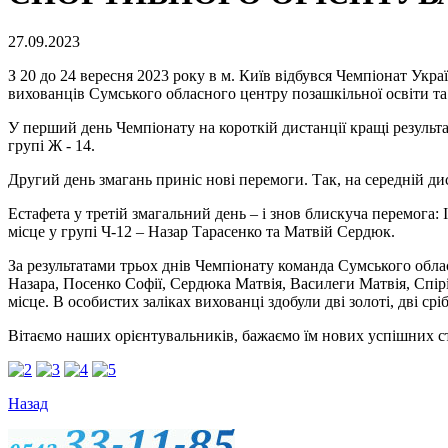
27.09.2023
З 20 до 24 вересня 2023 року в м. Київ відбувся Чемпіонат Укра
вихованців Сумського обласного центру позашкільної освіти т
У перший день Чемпіонату на короткій дистанції кращі результати
групі Ж - 14.
Другий день змагань приніс нові перемоги. Так, на середній дист
Естафета у третій змагальний день – і знов блискуча перемога: І
місце у групі Ч-12 – Назар Тарасенко та Матвій Сердюк.
За результатами трьох днів Чемпіонату команда Сумського обл
Назара, Посенко Софії, Сердюка Матвія, Василеги Матвія, Спірі
місце. В особистих заліках вихованці здобули дві золоті, дві срі
Вітаємо наших орієнтувальників, бажаємо їм нових успішних с
Назад