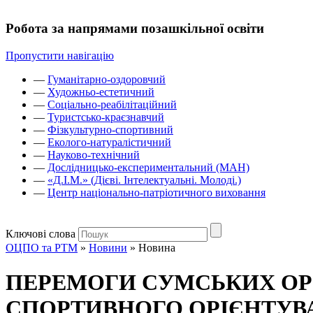
Робота за напрямами позашкільної освіти
Пропустити навігацію
—
Гуманітарно-оздоровчий
—
Художньо-естетичний
—
Соціально-реабілітаційний
—
Туристсько-краєзнавчий
—
Фізкультурно-спортивний
—
Еколого-натуралістичний
—
Науково-технічний
—
Дослідницько-експериментальний (МАН)
—
«Д.І.М.» (Дієві. Інтелектуальні. Молоді.)
—
Центр національно-патріотичного виховання
Ключові слова
ОЦПО та РТМ
»
Новини
»
Новина
ПЕРЕМОГИ СУМСЬКИХ ОРІ
СПОРТИВНОГО ОРІЄНТУВА