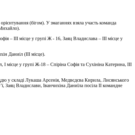
 орієнтування (бігом). У змаганнях взяла участь команда
Михайло).
я – ІІІ місце у групі Ж - 16, Заяц Владислава – ІІІ місце у
ін Даниіл (ІІІ місце).
 І місце у групі Ж-18 – Спіріна Софія та Сухініна Катерина, ІІІ
оддю у складі Лукаша Арсенія, Медвєдєва Кирила, Лисянського
ї, Заяц Владислави, Іванчихіна Даниїла посіла ІІ командне