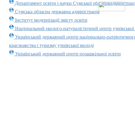
Департамент освіти і науки Сумської облдержадміністраці
Сумська обласна державна адміністрація
Інститут модернізації змісту освіти
Національний еколого-натуралістичний центр учнівської
Український державний центр національно-патріотичног
краєзнавства і туризму учнівської молоді
Український державний центр позашкільної освіти