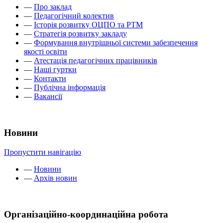
—
Про заклад
—
Педагогічний колектив
—
Історія розвитку ОЦПО та РТМ
—
Стратегія розвитку закладу
—
Формування внутрішньої системи забезпечення
якості освіти
—
Атестація педагогічних працівників
—
Наші гуртки
—
Контакти
—
Публічна інформація
—
Вакансії
Новини
Пропустити навігацію
—
Новини
—
Архів новин
Організаційно-координаційна робота