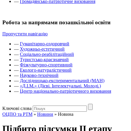
—
Громадянсько-патріотичне виховання
Робота за напрямами позашкільної освіти
Пропустити навігацію
—
Гуманітарно-оздоровчий
—
Художньо-естетичний
—
Соціально-реабілітаційний
—
Туристсько-краєзнавчий
—
Фізкультурно-спортивний
—
Еколого-натуралістичний
—
Науково-технічний
—
Дослідницько-експериментальний (МАН)
—
«Д.І.М.» (Дієві. Інтелектуальні. Молоді.)
—
Центр національно-патріотичного виховання
Ключові слова
ОЦПО та РТМ
»
Новини
»
Новина
Підбито підсумки ІІ етапу