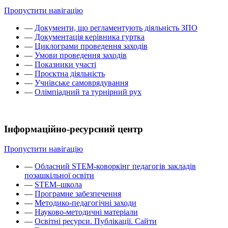
Пропустити навігацію
—
Документи, що регламентують діяльність ЗПО
—
Документація керівника гуртка
—
Циклограми проведення заходів
—
Умови проведення заходів
—
Показники участі
—
Проєктна діяльність
—
Учнівське самоврядування
—
Олімпіадний та турнірний рух
Інформаційно-ресурсний центр
Пропустити навігацію
—
Обласний STEM-коворкінг педагогів закладів
позашкільної освіти
—
STEM–школа
—
Програмне забезпечення
—
Методико-педагогічні заходи
—
Науково-методичні матеріали
—
Освітні ресурси. Публікації. Сайти