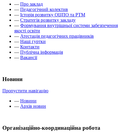
—
Про заклад
—
Педагогічний колектив
—
Історія розвитку ОЦПО та РТМ
—
Стратегія розвитку закладу
—
Формування внутрішньої системи забезпечення
якості освіти
—
Атестація педагогічних працівників
—
Наші гуртки
—
Контакти
—
Публічна інформація
—
Вакансії
Новини
Пропустити навігацію
—
Новини
—
Архів новин
Організаційно-координаційна робота