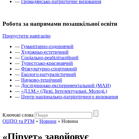
—
Громадянсько-патріотичне виховання
Робота за напрямами позашкільної освіти
Пропустити навігацію
—
Гуманітарно-оздоровчий
—
Художньо-естетичний
—
Соціально-реабілітаційний
—
Туристсько-краєзнавчий
—
Фізкультурно-спортивний
—
Еколого-натуралістичний
—
Науково-технічний
—
Дослідницько-експериментальний (МАН)
—
«Д.І.М.» (Дієві. Інтелектуальні. Молоді.)
—
Центр національно-патріотичного виховання
Ключові слова
ОЦПО та РТМ
»
Новини
»
Новина
«Пірует» завойовує