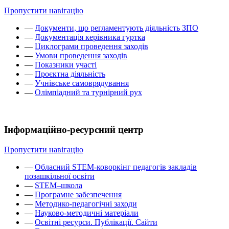
Пропустити навігацію
—
Документи, що регламентують діяльність ЗПО
—
Документація керівника гуртка
—
Циклограми проведення заходів
—
Умови проведення заходів
—
Показники участі
—
Проєктна діяльність
—
Учнівське самоврядування
—
Олімпіадний та турнірний рух
Інформаційно-ресурсний центр
Пропустити навігацію
—
Обласний STEM-коворкінг педагогів закладів
позашкільної освіти
—
STEM–школа
—
Програмне забезпечення
—
Методико-педагогічні заходи
—
Науково-методичні матеріали
—
Освітні ресурси. Публікації. Сайти