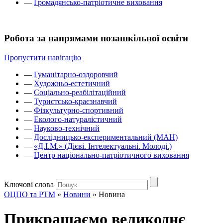
—
Громадянсько-патріотичне виховання
Робота за напрямами позашкільної освіти
Пропустити навігацію
—
Гуманітарно-оздоровчий
—
Художньо-естетичний
—
Соціально-реабілітаційний
—
Туристсько-краєзнавчий
—
Фізкультурно-спортивний
—
Еколого-натуралістичний
—
Науково-технічний
—
Дослідницько-експериментальний (МАН)
—
«Д.І.М.» (Дієві. Інтелектуальні. Молоді.)
—
Центр національно-патріотичного виховання
Ключові слова
ОЦПО та РТМ
»
Новини
»
Новина
Прикрашаємо великоднє