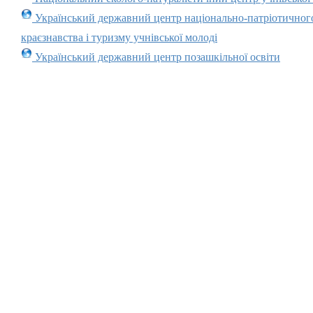
Український державний центр національно-патріотичног
краєзнавства і туризму учнівської молоді
Український державний центр позашкільної освіти