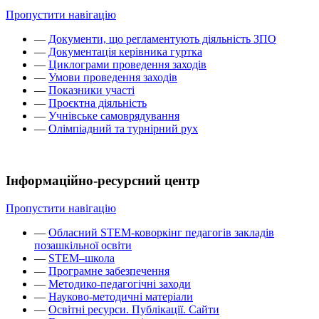
Пропустити навігацію
—
Документи, що регламентують діяльність ЗПО
—
Документація керівника гуртка
—
Циклограми проведення заходів
—
Умови проведення заходів
—
Показники участі
—
Проєктна діяльність
—
Учнівське самоврядування
—
Олімпіадний та турнірний рух
Інформаційно-ресурсний центр
Пропустити навігацію
—
Обласний STEM-коворкінг педагогів закладів
позашкільної освіти
—
STEM–школа
—
Програмне забезпечення
—
Методико-педагогічні заходи
—
Науково-методичні матеріали
—
Освітні ресурси. Публікації. Сайти