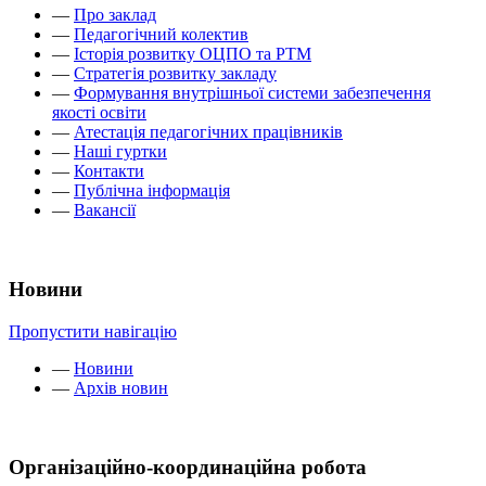
—
Про заклад
—
Педагогічний колектив
—
Історія розвитку ОЦПО та РТМ
—
Стратегія розвитку закладу
—
Формування внутрішньої системи забезпечення
якості освіти
—
Атестація педагогічних працівників
—
Наші гуртки
—
Контакти
—
Публічна інформація
—
Вакансії
Новини
Пропустити навігацію
—
Новини
—
Архів новин
Організаційно-координаційна робота