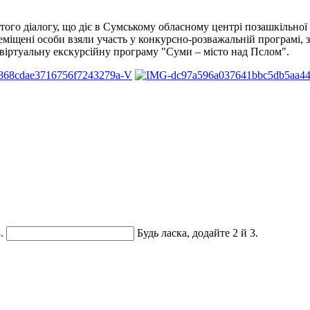
ритого діалогу, що діє в Сумському обласному центрі позашкільно
міщені особи взяли участь у конкурсно-розважальній програмі, заня
 віртуальну екскурсійну програму "Суми – місто над Пслом".
.
Будь ласка, додайте 2 й 3.