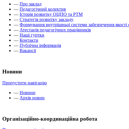
—
Про заклад
—
Педагогічний колектив
—
Історія розвитку ОЦПО та РТМ
—
Стратегія розвитку закладу
—
Формування внутрішньої системи забезпечення якості 
—
Атестація педагогічних працівників
—
Наші гуртки
—
Контакти
—
Публічна інформація
—
Вакансії
Новини
Пропустити навігацію
—
Новини
—
Архів новин
Організаційно-координаційна робота