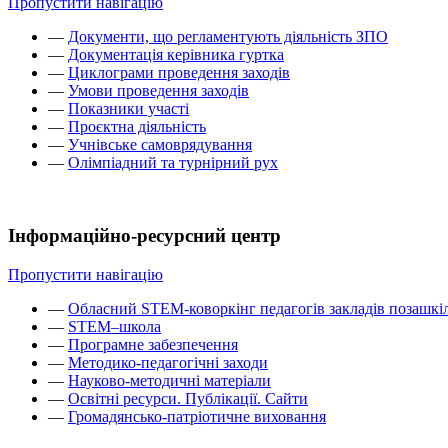
Пропустити навігацію
—
Документи, що регламентують діяльність ЗПО
—
Документація керівника гуртка
—
Циклограми проведення заходів
—
Умови проведення заходів
—
Показники участі
—
Проєктна діяльність
—
Учнівське самоврядування
—
Олімпіадний та турнірний рух
Інформаційно-ресурсний центр
Пропустити навігацію
—
Обласний STEM-коворкінг педагогів закладів позашкіл
—
STEM–школа
—
Програмне забезпечення
—
Методико-педагогічні заходи
—
Науково-методичні матеріали
—
Освітні ресурси. Публікації. Сайти
—
Громадянсько-патріотичне виховання