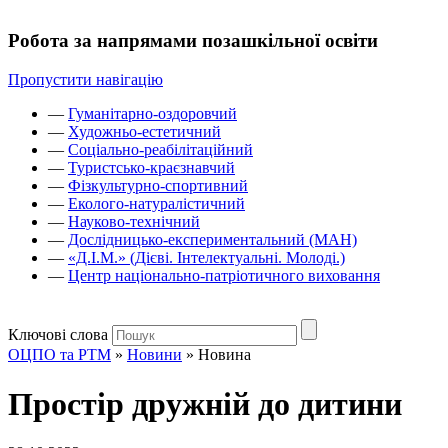
Робота за напрямами позашкільної освіти
Пропустити навігацію
—
Гуманітарно-оздоровчий
—
Художньо-естетичний
—
Соціально-реабілітаційний
—
Туристсько-краєзнавчий
—
Фізкультурно-спортивний
—
Еколого-натуралістичний
—
Науково-технічний
—
Дослідницько-експериментальний (МАН)
—
«Д.І.М.» (Дієві. Інтелектуальні. Молоді.)
—
Центр національно-патріотичного виховання
Ключові слова
ОЦПО та РТМ
»
Новини
»
Новина
Простір дружній до дитини