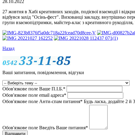
28.10.2022
27 жовтня в Хабі креативних заходів, подієвої взаємодії і відк
відбувся захід "Осінь-фест". Вихованці закладу, внутрішньо пере
групи взаємопідтримки, майстер-клас з креативного рукоділля,
Назад
Ваші запитання, повідомлення, відгуки
Обов'язкове поле
Ваше П.I.Б.
*
Обов'язкове поле
email адреса
*
Обов'язкове поле
Анти-спам питання
*
Будь ласка, додайте 2 й 3
Обов'язкове поле
Введіть Ваше питання
*