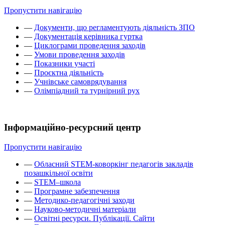
Пропустити навігацію
—
Документи, що регламентують діяльність ЗПО
—
Документація керівника гуртка
—
Циклограми проведення заходів
—
Умови проведення заходів
—
Показники участі
—
Проєктна діяльність
—
Учнівське самоврядування
—
Олімпіадний та турнірний рух
Інформаційно-ресурсний центр
Пропустити навігацію
—
Обласний STEM-коворкінг педагогів закладів
позашкільної освіти
—
STEM–школа
—
Програмне забезпечення
—
Методико-педагогічні заходи
—
Науково-методичні матеріали
—
Освітні ресурси. Публікації. Сайти