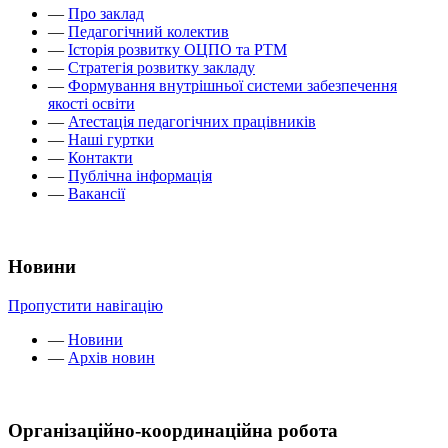
—
Про заклад
—
Педагогічний колектив
—
Історія розвитку ОЦПО та РТМ
—
Стратегія розвитку закладу
—
Формування внутрішньої системи забезпечення
якості освіти
—
Атестація педагогічних працівників
—
Наші гуртки
—
Контакти
—
Публічна інформація
—
Вакансії
Новини
Пропустити навігацію
—
Новини
—
Архів новин
Організаційно-координаційна робота