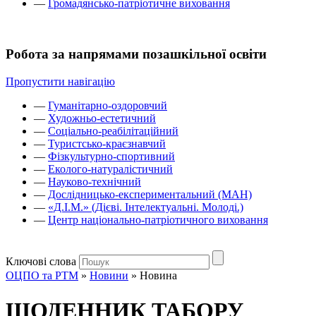
—
Громадянсько-патріотичне виховання
Робота за напрямами позашкільної освіти
Пропустити навігацію
—
Гуманітарно-оздоровчий
—
Художньо-естетичний
—
Соціально-реабілітаційний
—
Туристсько-краєзнавчий
—
Фізкультурно-спортивний
—
Еколого-натуралістичний
—
Науково-технічний
—
Дослідницько-експериментальний (МАН)
—
«Д.І.М.» (Дієві. Інтелектуальні. Молоді.)
—
Центр національно-патріотичного виховання
Ключові слова
ОЦПО та РТМ
»
Новини
»
Новина
ЩОДЕННИК ТАБОРУ