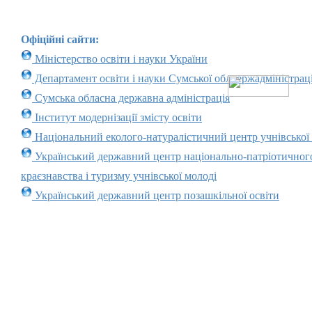
Офіційні сайти:
Міністерство освіти і науки України
Департамент освіти і науки Сумської облдержадміністраці
Сумська обласна державна адміністрація
Інститут модернізації змісту освіти
Національний еколого-натуралістичний центр учнівської
Український державний центр національно-патріотичног
краєзнавства і туризму учнівської молоді
Український державний центр позашкільної освіти