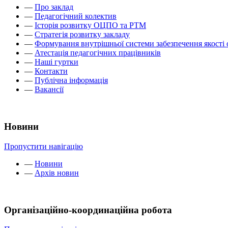
—
Про заклад
—
Педагогічний колектив
—
Історія розвитку ОЦПО та РТМ
—
Стратегія розвитку закладу
—
Формування внутрішньої системи забезпечення якості 
—
Атестація педагогічних працівників
—
Наші гуртки
—
Контакти
—
Публічна інформація
—
Вакансії
Новини
Пропустити навігацію
—
Новини
—
Архів новин
Організаційно-координаційна робота