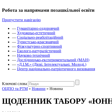
Робота за напрямами позашкільної освіти
Пропустити навігацію
—
Гуманітарно-оздоровчий
—
Художньо-естетичний
—
Соціально-реабілітаційний
—
Туристсько-краєзнавчий
—
Фізкультурно-спортивний
—
Еколого-натуралістичний
—
Науково-технічний
—
Дослідницько-експериментальний (МАН)
—
«Д.І.М.» (Дієві. Інтелектуальні. Молоді.)
—
Центр національно-патріотичного виховання
Ключові слова
ОЦПО та РТМ
»
Новини
»
Новина
ЩОДЕННИК ТАБОРУ «ЮННАТ