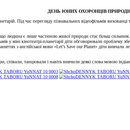
ДЕНЬ ЮНИХ ОХОРОНЦІВ ПРИРОДИ – Le
етарій. Під час перегляду пізнавальних відеофільмів вихованці 
о, що людина є лише частиною живої природи стає більш сильним
льмів у міні кінотеатрі-планетарії діти обговорювали проблему 
яттях з англійської мови «Let’s Save our Planet» діти вивчали 
ігри, співали, танцювали і навіть вивчили деякі слова мовою індіан