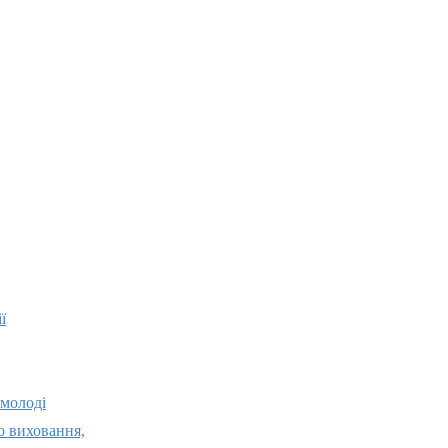
ї
 молоді
о виховання,