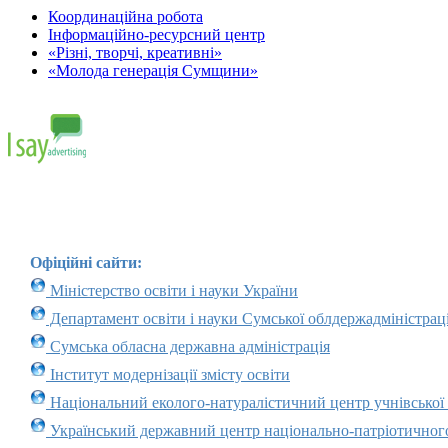
Координаційна робота
Інформаційно-ресурсний центр
«Різні, творчі, креативні»
«Молода генерація Сумщини»
Офіційні сайти:
Міністерство освіти і науки України
Департамент освіти і науки Сумської облдержадміністраці
Сумська обласна державна адміністрація
Інститут модернізації змісту освіти
Національний еколого-натуралістичний центр учнівської
Український державний центр національно-патріотичног