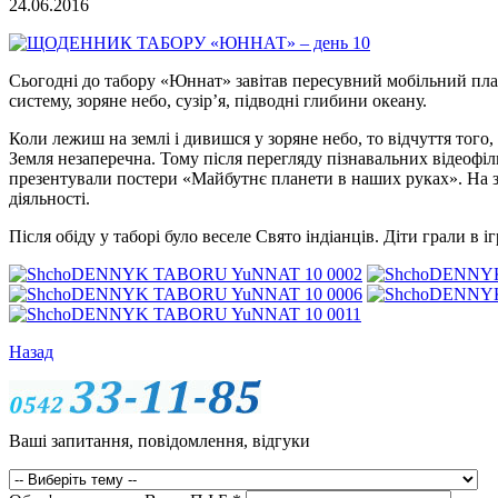
24.06.2016
Сьогодні до табору «Юннат» завітав пересувний мобільний план
систему, зоряне небо, сузір’я, підводні глибини океану.
Коли лежиш на землі і дивишся у зоряне небо, то відчуття тог
Земля незаперечна. Тому після перегляду пізнавальних відеофі
презентували постери «Майбутнє планети в наших руках». На зан
діяльності.
Після обіду у таборі було веселе Свято індіанців. Діти грали в 
Назад
Ваші запитання, повідомлення, відгуки