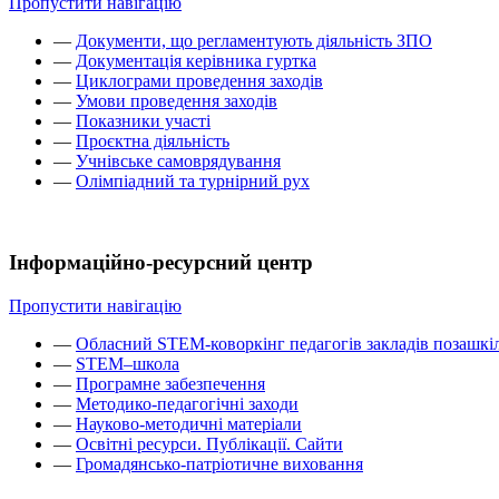
Пропустити навігацію
—
Документи, що регламентують діяльність ЗПО
—
Документація керівника гуртка
—
Циклограми проведення заходів
—
Умови проведення заходів
—
Показники участі
—
Проєктна діяльність
—
Учнівське самоврядування
—
Олімпіадний та турнірний рух
Інформаційно-ресурсний центр
Пропустити навігацію
—
Обласний STEM-коворкінг педагогів закладів позашкіл
—
STEM–школа
—
Програмне забезпечення
—
Методико-педагогічні заходи
—
Науково-методичні матеріали
—
Освітні ресурси. Публікації. Сайти
—
Громадянсько-патріотичне виховання