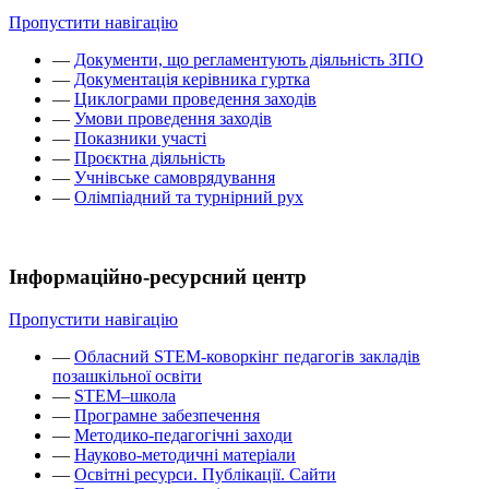
Пропустити навігацію
—
Документи, що регламентують діяльність ЗПО
—
Документація керівника гуртка
—
Циклограми проведення заходів
—
Умови проведення заходів
—
Показники участі
—
Проєктна діяльність
—
Учнівське самоврядування
—
Олімпіадний та турнірний рух
Інформаційно-ресурсний центр
Пропустити навігацію
—
Обласний STEM-коворкінг педагогів закладів
позашкільної освіти
—
STEM–школа
—
Програмне забезпечення
—
Методико-педагогічні заходи
—
Науково-методичні матеріали
—
Освітні ресурси. Публікації. Сайти