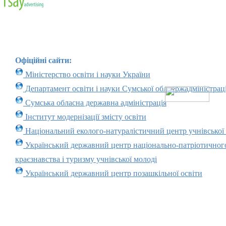
Офіційні сайти:
Міністерство освіти і науки України
Департамент освіти і науки Сумської облдержадміністраці
Сумська обласна державна адміністрація
Інститут модернізації змісту освіти
Національний еколого-натуралістичний центр учнівської
Український державний центр національно-патріотичног
краєзнавства і туризму учнівської молоді
Український державний центр позашкільної освіти