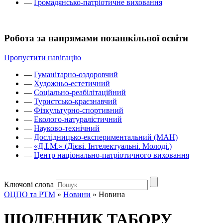
—
Громадянсько-патріотичне виховання
Робота за напрямами позашкільної освіти
Пропустити навігацію
—
Гуманітарно-оздоровчий
—
Художньо-естетичний
—
Соціально-реабілітаційний
—
Туристсько-краєзнавчий
—
Фізкультурно-спортивний
—
Еколого-натуралістичний
—
Науково-технічний
—
Дослідницько-експериментальний (МАН)
—
«Д.І.М.» (Дієві. Інтелектуальні. Молоді.)
—
Центр національно-патріотичного виховання
Ключові слова
ОЦПО та РТМ
»
Новини
»
Новина
ЩОДЕННИК ТАБОРУ