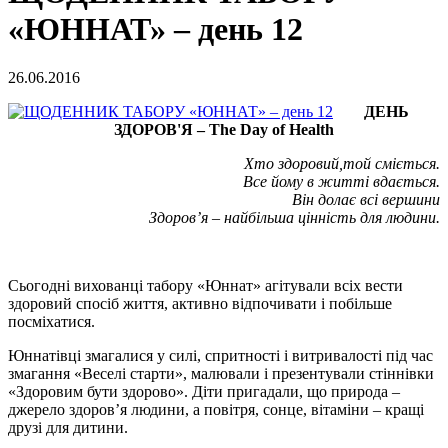
«ЮННАТ» – день 12
26.06.2016
ДЕНЬ
ЗДОРОВ'Я – The Day of Health
Хто здоровий,той сміється.
Все йому в житті вдається.
Він долає всі вершини
Здоров’я – найбільша цінність для людини.
Сьогодні вихованці табору «Юннат» агітували всіх вести
здоровий спосіб життя, активно відпочивати і побільше
посміхатися.
Юннатівці змагалися у силі, спритності і витривалості під час
змагання «Веселі старти», малювали і презентували стіннівки
«Здоровим бути здорово». Діти пригадали, що природа –
джерело здоров’я людини, а повітря, сонце, вітаміни – кращі
друзі для дитини.