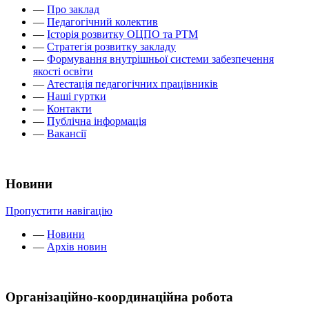
—
Про заклад
—
Педагогічний колектив
—
Історія розвитку ОЦПО та РТМ
—
Стратегія розвитку закладу
—
Формування внутрішньої системи забезпечення
якості освіти
—
Атестація педагогічних працівників
—
Наші гуртки
—
Контакти
—
Публічна інформація
—
Вакансії
Новини
Пропустити навігацію
—
Новини
—
Архів новин
Організаційно-координаційна робота