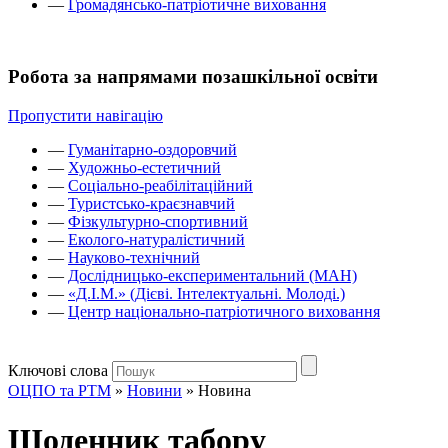
—
Громадянсько-патріотичне виховання
Робота за напрямами позашкільної освіти
Пропустити навігацію
—
Гуманітарно-оздоровчий
—
Художньо-естетичний
—
Соціально-реабілітаційний
—
Туристсько-краєзнавчий
—
Фізкультурно-спортивний
—
Еколого-натуралістичний
—
Науково-технічний
—
Дослідницько-експериментальний (МАН)
—
«Д.І.М.» (Дієві. Інтелектуальні. Молоді.)
—
Центр національно-патріотичного виховання
Ключові слова
ОЦПО та РТМ
»
Новини
»
Новина
Щоденник табору