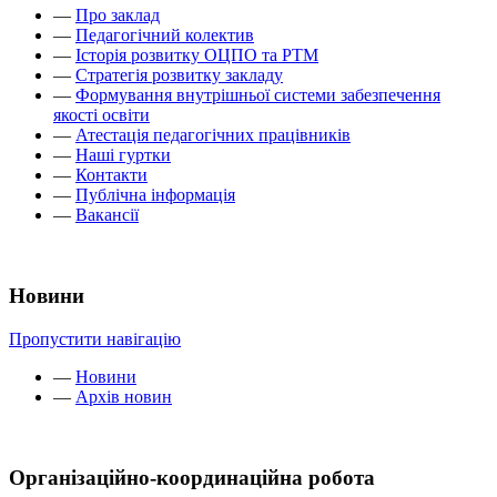
—
Про заклад
—
Педагогічний колектив
—
Історія розвитку ОЦПО та РТМ
—
Стратегія розвитку закладу
—
Формування внутрішньої системи забезпечення
якості освіти
—
Атестація педагогічних працівників
—
Наші гуртки
—
Контакти
—
Публічна інформація
—
Вакансії
Новини
Пропустити навігацію
—
Новини
—
Архів новин
Організаційно-координаційна робота