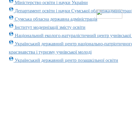
Міністерство освіти і науки України
Департамент освіти і науки Сумської облдержадміністраці
Сумська обласна державна адміністрація
Інститут модернізації змісту освіти
Національний еколого-натуралістичний центр учнівської
Український державний центр національно-патріотичног
краєзнавства і туризму учнівської молоді
Український державний центр позашкільної освіти