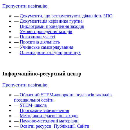
Пропустити навігацію
—
Документи, що регламентують діяльність ЗПО
—
Документація керівника гуртка
—
Циклограми проведення заходів
—
Умови проведення заходів
—
Показники участі
—
Проєктна діяльність
—
Учнівське самоврядування
—
Олімпіадний та турнірний рух
Інформаційно-ресурсний центр
Пропустити навігацію
—
Обласний STEM-коворкінг педагогів закладів
позашкільної освіти
—
STEM–школа
—
Програмне забезпечення
—
Методико-педагогічні заходи
—
Науково-методичні матеріали
—
Освітні ресурси. Публікації. Сайти