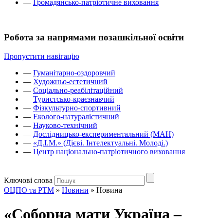
—
Громадянсько-патріотичне виховання
Робота за напрямами позашкільної освіти
Пропустити навігацію
—
Гуманітарно-оздоровчий
—
Художньо-естетичний
—
Соціально-реабілітаційний
—
Туристсько-краєзнавчий
—
Фізкультурно-спортивний
—
Еколого-натуралістичний
—
Науково-технічний
—
Дослідницько-експериментальний (МАН)
—
«Д.І.М.» (Дієві. Інтелектуальні. Молоді.)
—
Центр національно-патріотичного виховання
Ключові слова
ОЦПО та РТМ
»
Новини
»
Новина
«Соборна мати Україна –