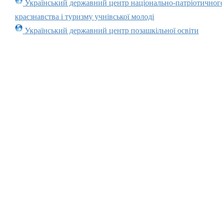
Український державний центр національно-патріотичног
краєзнавства і туризму учнівської молоді
Український державний центр позашкільної освіти