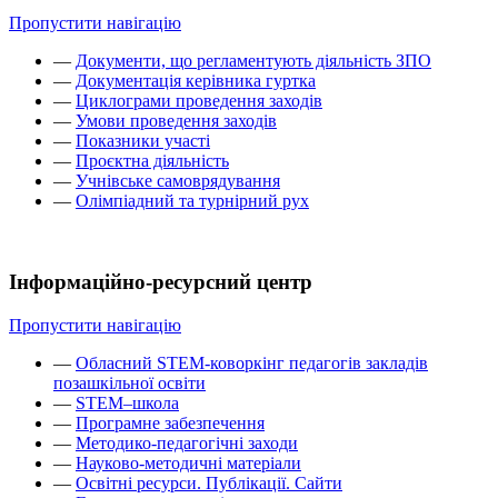
Пропустити навігацію
—
Документи, що регламентують діяльність ЗПО
—
Документація керівника гуртка
—
Циклограми проведення заходів
—
Умови проведення заходів
—
Показники участі
—
Проєктна діяльність
—
Учнівське самоврядування
—
Олімпіадний та турнірний рух
Інформаційно-ресурсний центр
Пропустити навігацію
—
Обласний STEM-коворкінг педагогів закладів
позашкільної освіти
—
STEM–школа
—
Програмне забезпечення
—
Методико-педагогічні заходи
—
Науково-методичні матеріали
—
Освітні ресурси. Публікації. Сайти