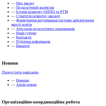
—
Про заклад
—
Педагогічний колектив
—
Історія розвитку ОЦПО та РТМ
—
Стратегія розвитку закладу
—
Формування внутрішньої системи забезпечення
якості освіти
—
Атестація педагогічних працівників
—
Наші гуртки
—
Контакти
—
Публічна інформація
—
Вакансії
Новини
Пропустити навігацію
—
Новини
—
Архів новин
Організаційно-координаційна робота