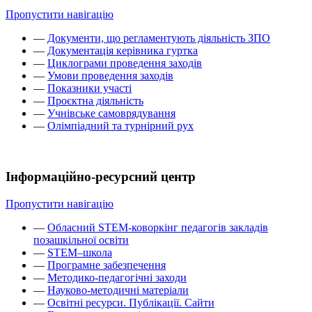
Пропустити навігацію
—
Документи, що регламентують діяльність ЗПО
—
Документація керівника гуртка
—
Циклограми проведення заходів
—
Умови проведення заходів
—
Показники участі
—
Проєктна діяльність
—
Учнівське самоврядування
—
Олімпіадний та турнірний рух
Інформаційно-ресурсний центр
Пропустити навігацію
—
Обласний STEM-коворкінг педагогів закладів
позашкільної освіти
—
STEM–школа
—
Програмне забезпечення
—
Методико-педагогічні заходи
—
Науково-методичні матеріали
—
Освітні ресурси. Публікації. Сайти