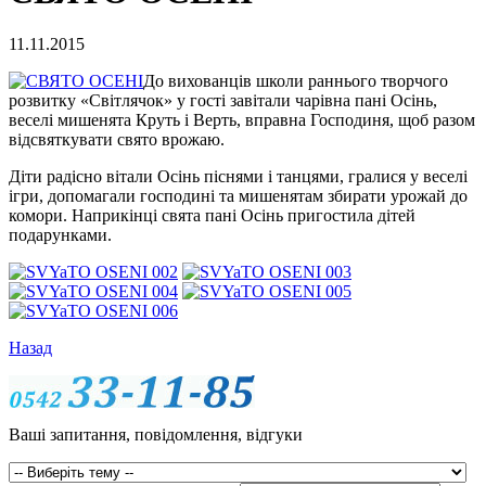
11.11.2015
До вихованців школи раннього творчого
розвитку «Світлячок» у гості завітали чарівна пані Осінь,
веселі мишенята Круть і Верть, вправна Господиня, щоб разом
відсвяткувати свято врожаю.
Діти радісно вітали Осінь піснями і танцями, гралися у веселі
ігри, допомагали господині та мишенятам збирати урожай до
комори. Наприкінці свята пані Осінь пригостила дітей
подарунками.
Назад
Ваші запитання, повідомлення, відгуки