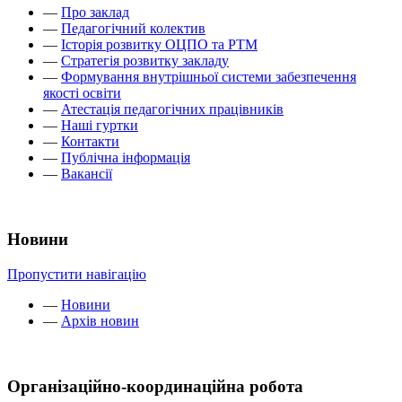
—
Про заклад
—
Педагогічний колектив
—
Історія розвитку ОЦПО та РТМ
—
Стратегія розвитку закладу
—
Формування внутрішньої системи забезпечення
якості освіти
—
Атестація педагогічних працівників
—
Наші гуртки
—
Контакти
—
Публічна інформація
—
Вакансії
Новини
Пропустити навігацію
—
Новини
—
Архів новин
Організаційно-координаційна робота