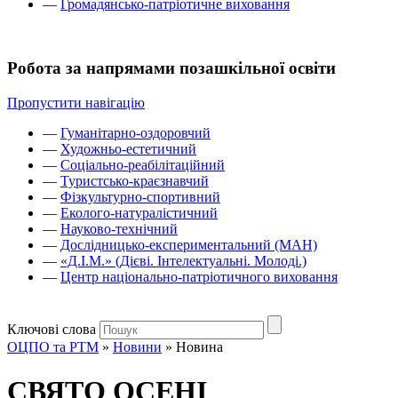
—
Громадянсько-патріотичне виховання
Робота за напрямами позашкільної освіти
Пропустити навігацію
—
Гуманітарно-оздоровчий
—
Художньо-естетичний
—
Соціально-реабілітаційний
—
Туристсько-краєзнавчий
—
Фізкультурно-спортивний
—
Еколого-натуралістичний
—
Науково-технічний
—
Дослідницько-експериментальний (МАН)
—
«Д.І.М.» (Дієві. Інтелектуальні. Молоді.)
—
Центр національно-патріотичного виховання
Ключові слова
ОЦПО та РТМ
»
Новини
»
Новина
СВЯТО ОСЕНІ