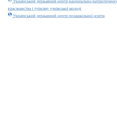
Український державний центр національно-патріотичног
краєзнавства і туризму учнівської молоді
Український державний центр позашкільної освіти