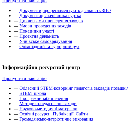
Пропустити навігацію
—
Документи, що регламентують діяльність ЗПО
—
Документація керівника гуртка
—
Циклограми проведення заходів
—
Умови проведення заходів
—
Показники участі
—
Проєктна діяльність
—
Учнівське самоврядування
—
Олімпіадний та турнірний рух
Інформаційно-ресурсний центр
Пропустити навігацію
—
Обласний STEM-коворкінг педагогів закладів позашкіл
—
STEM–школа
—
Програмне забезпечення
—
Методико-педагогічні заходи
—
Науково-методичні матеріали
—
Освітні ресурси. Публікації. Сайти
—
Громадянсько-патріотичне виховання