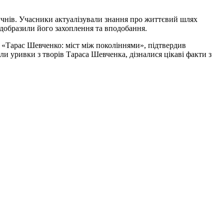
 учнів. Учасники актуалізували знання про життєвий шлях
ідобразили його захоплення та вподобання.
: «Тарас Шевченко: міст між поколіннями», підтвердив
али уривки з творів Тараса Шевченка, дізналися цікаві факти з