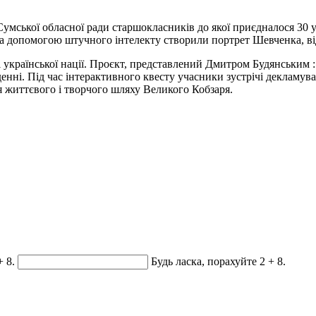
 Сумської обласної ради старшокласників до якої приєдналося 30
 за допомогою штучного інтелекту створили портрет Шевченка, в
 української нації. Проєкт, представлений Дмитром Будянським 
оденні. Під час інтерактивного квесту учасники зустрічі декламув
я життєвого і творчого шляху Великого Кобзаря.
+ 8.
Будь ласка, порахуйте 2 + 8.