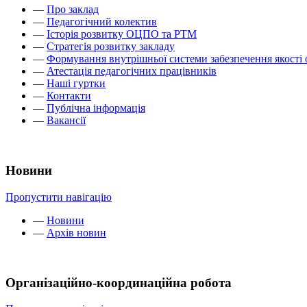
—
Про заклад
—
Педагогічний колектив
—
Історія розвитку ОЦПО та РТМ
—
Стратегія розвитку закладу
—
Формування внутрішньої системи забезпечення якості 
—
Атестація педагогічних працівників
—
Наші гуртки
—
Контакти
—
Публічна інформація
—
Вакансії
Новини
Пропустити навігацію
—
Новини
—
Архів новин
Організаційно-координаційна робота