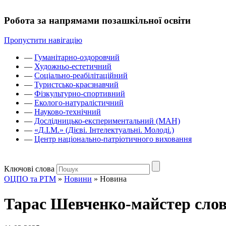
Робота за напрямами позашкільної освіти
Пропустити навігацію
—
Гуманітарно-оздоровчий
—
Художньо-естетичний
—
Соціально-реабілітаційний
—
Туристсько-краєзнавчий
—
Фізкультурно-спортивний
—
Еколого-натуралістичний
—
Науково-технічний
—
Дослідницько-експериментальний (МАН)
—
«Д.І.М.» (Дієві. Інтелектуальні. Молоді.)
—
Центр національно-патріотичного виховання
Ключові слова
ОЦПО та РТМ
»
Новини
»
Новина
Тарас Шевченко-майстер слова