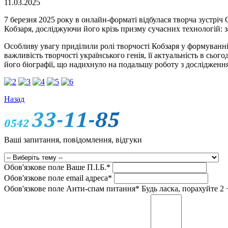
11.03.2025
7 березня 2025 року в онлайн-форматі відбулася творча зустріч
Кобзаря, досліджуючи його крізь призму сучасних технологій:
Особливу увагу приділили ролі творчості Кобзаря у формуванні
важливість творчості українського генія, її актуальність в сьог
його біографії, що надихнуло на подальшу роботу з дослідженн
Назад
Ваші запитання, повідомлення, відгуки
Обов'язкове поле
Ваше П.I.Б.
*
Обов'язкове поле
email адреса
*
Обов'язкове поле
Анти-спам питання
*
Будь ласка, порахуйте 2 