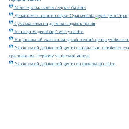
Міністерство освіти і науки України
Департамент освіти і науки Сумської облдержадміністраці
Сумська обласна державна адміністрація
Інститут модернізації змісту освіти
Національний еколого-натуралістичний центр учнівської
Український державний центр національно-патріотичног
краєзнавства і туризму учнівської молоді
Український державний центр позашкільної освіти