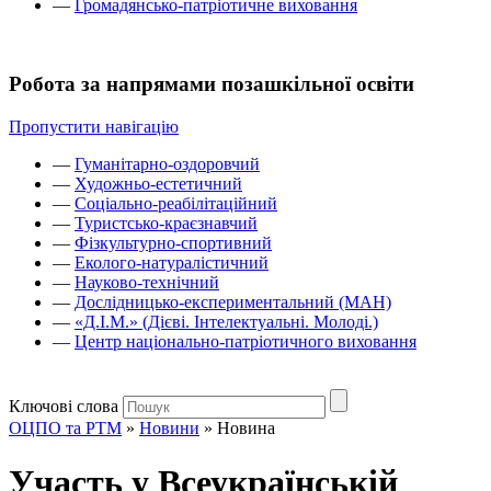
—
Громадянсько-патріотичне виховання
Робота за напрямами позашкільної освіти
Пропустити навігацію
—
Гуманітарно-оздоровчий
—
Художньо-естетичний
—
Соціально-реабілітаційний
—
Туристсько-краєзнавчий
—
Фізкультурно-спортивний
—
Еколого-натуралістичний
—
Науково-технічний
—
Дослідницько-експериментальний (МАН)
—
«Д.І.М.» (Дієві. Інтелектуальні. Молоді.)
—
Центр національно-патріотичного виховання
Ключові слова
ОЦПО та РТМ
»
Новини
»
Новина
Участь у Всеукраїнській