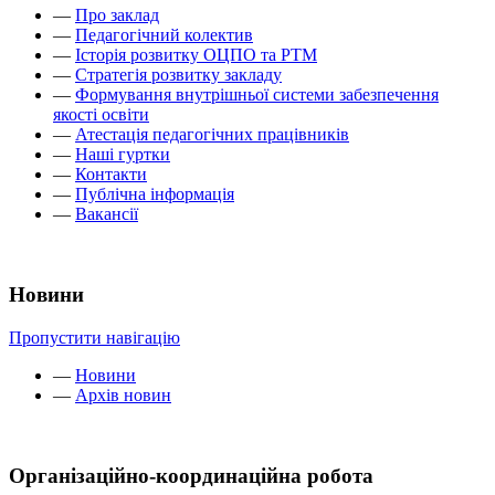
—
Про заклад
—
Педагогічний колектив
—
Історія розвитку ОЦПО та РТМ
—
Стратегія розвитку закладу
—
Формування внутрішньої системи забезпечення
якості освіти
—
Атестація педагогічних працівників
—
Наші гуртки
—
Контакти
—
Публічна інформація
—
Вакансії
Новини
Пропустити навігацію
—
Новини
—
Архів новин
Організаційно-координаційна робота