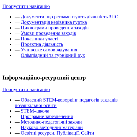
Пропустити навігацію
—
Документи, що регламентують діяльність ЗПО
—
Документація керівника гуртка
—
Циклограми проведення заходів
—
Умови проведення заходів
—
Показники участі
—
Проєктна діяльність
—
Учнівське самоврядування
—
Олімпіадний та турнірний рух
Інформаційно-ресурсний центр
Пропустити навігацію
—
Обласний STEM-коворкінг педагогів закладів
позашкільної освіти
—
STEM–школа
—
Програмне забезпечення
—
Методико-педагогічні заходи
—
Науково-методичні матеріали
—
Освітні ресурси. Публікації. Сайти