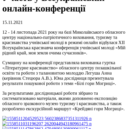
онлайн-конференції
15.11.2021
12 - 14 листопада 2021 року на базі Миколаївського обласного
центру національно-патріотичного виховання, туризму та
краєзнавства учнівської молоді в режимі онлайн відбулася ХІІ
Всеукраїнська краєзнавча конференція учнівської молоді «Мій
рідний край, моя земля очима сучасників».
Сумщину на конференції представляла вихованка гуртка
«Літературне краєзнавство» обласного центру позашкільної
освіти та роботи з талановитою молоддю Легуша Анна
(керівник Стецюра А.В.). Юна дослідниця презентувала
результати пошукової роботи з теми «Білі гори Могриці».
За результатами дослідницької роботи зібрано та
систематизовано матеріали, якими доповнено експозицію
обласного зразкового музею туризму і краєзнавства, а також
розроблено екскурсійний маршрут «Крейдяні гори Могриці».