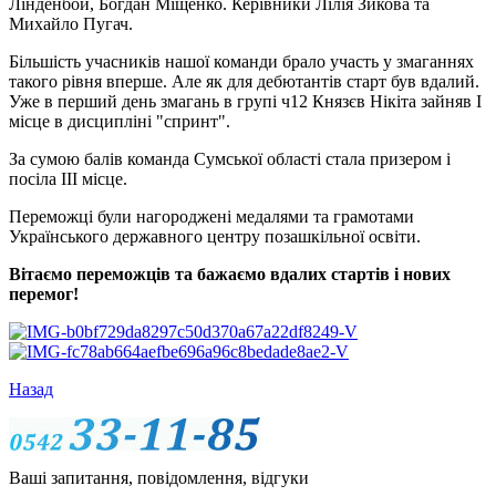
Лінденбой, Богдан Міщенко. Керівники Лілія Зикова та
Михайло Пугач.
Більшість учасників нашої команди брало участь у змаганнях
такого рівня вперше. Але як для дебютантів старт був вдалий.
Уже в перший день змагань в групі ч12 Князєв Нікіта зайняв І
місце в дисципліні "спринт".
За сумою балів команда Сумської області стала призером і
посіла ІІІ місце.
Переможці були нагороджені медалями та грамотами
Українського державного центру позашкільної освіти.
Вітаємо переможців та бажаємо вдалих стартів і нових
перемог!
Назад
Ваші запитання, повідомлення, відгуки