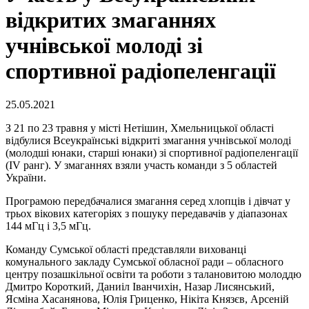
відкритих змаганнях
учнівської молоді зі
спортивної радіопеленгації
25.05.2021
З 21 по 23 травня у місті Нетішин, Хмельницької області
відбулися Всеукраїнські відкриті змагання учнівської молоді
(молодші юнаки, старші юнаки) зі спортивної радіопеленгації
(ІV ранг). У змаганнях взяли участь команди з 5 областей
України.
Програмою передбачалися змагання серед хлопців і дівчат у
трьох вікових категоріях з пошуку передавачів у діапазонах
144 мГц і 3,5 мГц.
Команду Сумської області представляли вихованці
комунального закладу Сумської обласної ради – обласного
центру позашкільної освіти та роботи з талановитою молоддю
Дмитро Короткий, Даниіл Іванчихін, Назар Лисянський,
Ясміна Хасанянова, Юлія Гриценко, Нікіта Князєв, Арсеній