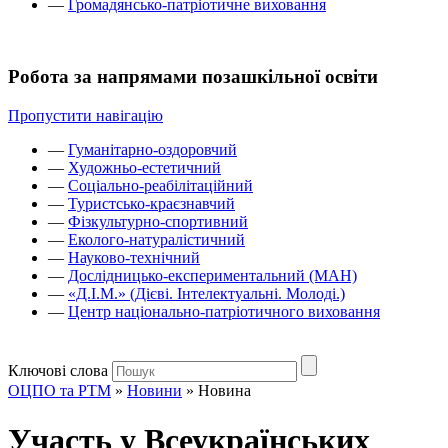
—
Громадянсько-патріотичне виховання
Робота за напрямами позашкільної освіти
Пропустити навігацію
—
Гуманітарно-оздоровчий
—
Художньо-естетичний
—
Соціально-реабілітаційний
—
Туристсько-краєзнавчий
—
Фізкультурно-спортивний
—
Еколого-натуралістичний
—
Науково-технічний
—
Дослідницько-експериментальний (МАН)
—
«Д.І.М.» (Дієві. Інтелектуальні. Молоді.)
—
Центр національно-патріотичного виховання
Ключові слова
ОЦПО та РТМ
»
Новини
»
Новина
Участь у Всеукраїнських