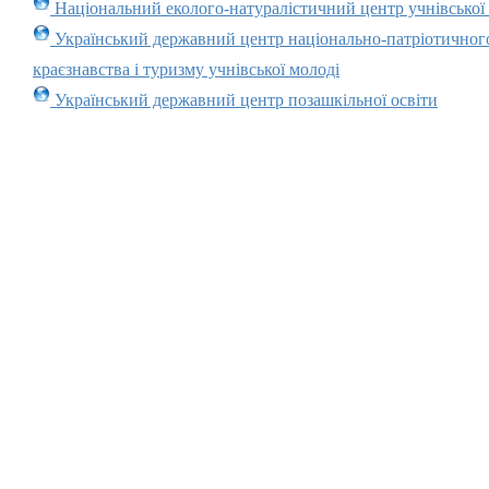
Національний еколого-натуралістичний центр учнівської
Український державний центр національно-патріотичног
краєзнавства і туризму учнівської молоді
Український державний центр позашкільної освіти