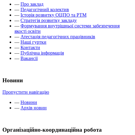
—
Про заклад
—
Педагогічний колектив
—
Історія розвитку ОЦПО та РТМ
—
Стратегія розвитку закладу
—
Формування внутрішньої системи забезпечення
якості освіти
—
Атестація педагогічних працівників
—
Наші гуртки
—
Контакти
—
Публічна інформація
—
Вакансії
Новини
Пропустити навігацію
—
Новини
—
Архів новин
Організаційно-координаційна робота