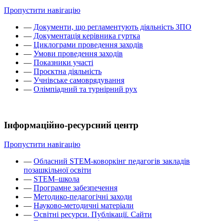
Пропустити навігацію
—
Документи, що регламентують діяльність ЗПО
—
Документація керівника гуртка
—
Циклограми проведення заходів
—
Умови проведення заходів
—
Показники участі
—
Проєктна діяльність
—
Учнівське самоврядування
—
Олімпіадний та турнірний рух
Інформаційно-ресурсний центр
Пропустити навігацію
—
Обласний STEM-коворкінг педагогів закладів
позашкільної освіти
—
STEM–школа
—
Програмне забезпечення
—
Методико-педагогічні заходи
—
Науково-методичні матеріали
—
Освітні ресурси. Публікації. Сайти