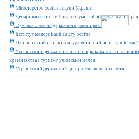
Міністерство освіти і науки України
Департамент освіти і науки Сумської облдержадміністраці
Сумська обласна державна адміністрація
Інститут модернізації змісту освіти
Національний еколого-натуралістичний центр учнівської
Український державний центр національно-патріотичног
краєзнавства і туризму учнівської молоді
Український державний центр позашкільної освіти