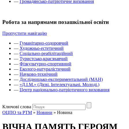
—
Громадянсько-патріотичне виховання
Робота за напрямами позашкільної освіти
Пропустити навігацію
—
Гуманітарно-оздоровчий
—
Художньо-естетичний
—
Соціально-реабілітаційний
—
Туристсько-краєзнавчий
—
Фізкультурно-спортивний
—
Еколого-натуралістичний
—
Науково-технічний
—
Дослідницько-експериментальний (МАН)
—
«Д.І.М.» (Дієві. Інтелектуальні. Молоді.)
—
Центр національно-патріотичного виховання
Ключові слова
ОЦПО та РТМ
»
Новини
»
Новина
ВІЧНА ПАМЯТЬ ГЕРОЯМ