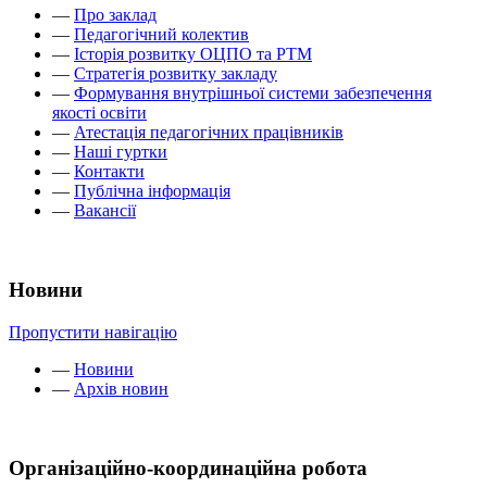
—
Про заклад
—
Педагогічний колектив
—
Історія розвитку ОЦПО та РТМ
—
Стратегія розвитку закладу
—
Формування внутрішньої системи забезпечення
якості освіти
—
Атестація педагогічних працівників
—
Наші гуртки
—
Контакти
—
Публічна інформація
—
Вакансії
Новини
Пропустити навігацію
—
Новини
—
Архів новин
Організаційно-координаційна робота