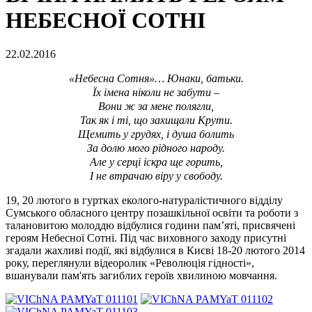
НЕБЕСНОЇ СОТНІ
22.02.2016
«Небесна Сотня»… Юнаки, батьки.
Їх імена ніколи не забути –
Вони ж за мене полягли,
Так як і ті, що захищали Крути.
Щемить у грудях, і душа болить
За долю мого рідного народу.
Але у серці іскра ще горить,
І не втрачаю віру у свободу.
19, 20 лютого в гуртках еколого-натуралістичного відділу
Сумського обласного центру позашкільної освіти та роботи з
талановитою молоддю відбулися години пам’яті, присвячені
героям Небесної Сотні. Під час виховного заходу присутні
згадали жахливі події, які відбулися в Києві 18-20 лютого 2014
року, переглянули відеоролик «Революція гідності»,
вшанували пам'ять загиблих героїв хвилиною мовчання.