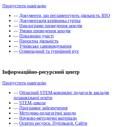
Пропустити навігацію
—
Документи, що регламентують діяльність ЗПО
—
Документація керівника гуртка
—
Циклограми проведення заходів
—
Умови проведення заходів
—
Показники участі
—
Проєктна діяльність
—
Учнівське самоврядування
—
Олімпіадний та турнірний рух
Інформаційно-ресурсний центр
Пропустити навігацію
—
Обласний STEM-коворкінг педагогів закладів
позашкільної освіти
—
STEM–школа
—
Програмне забезпечення
—
Методико-педагогічні заходи
—
Науково-методичні матеріали
—
Освітні ресурси. Публікації. Сайти