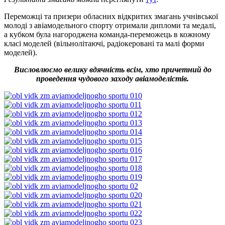
Переможці та призери обласних відкритих змагань учнівської
молоді з авіамодельного спорту отримали дипломи та медалі,
а кубком була нагороджена команда-переможець в кожному
класі моделей (вільнолітаючі, радіокеровані та малі форми
моделей).
Висловлюємо велику вдячність всім, хто причетний до
проведення чудового заходу авіамоделістів.