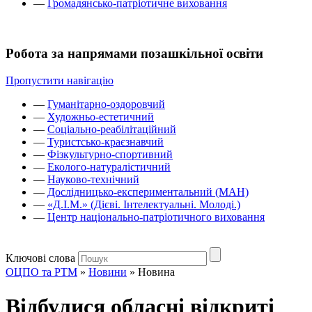
—
Громадянсько-патріотичне виховання
Робота за напрямами позашкільної освіти
Пропустити навігацію
—
Гуманітарно-оздоровчий
—
Художньо-естетичний
—
Соціально-реабілітаційний
—
Туристсько-краєзнавчий
—
Фізкультурно-спортивний
—
Еколого-натуралістичний
—
Науково-технічний
—
Дослідницько-експериментальний (МАН)
—
«Д.І.М.» (Дієві. Інтелектуальні. Молоді.)
—
Центр національно-патріотичного виховання
Ключові слова
ОЦПО та РТМ
»
Новини
»
Новина
Відбулися обласні відкриті