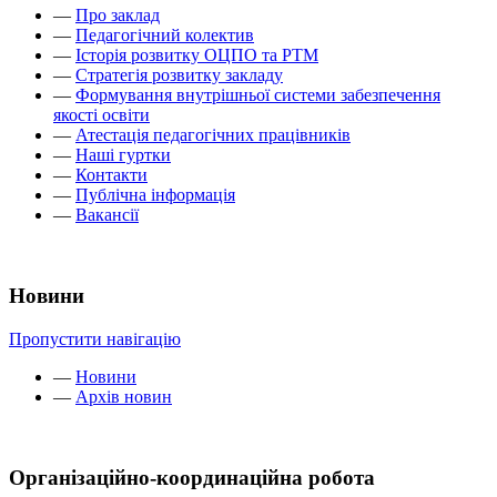
—
Про заклад
—
Педагогічний колектив
—
Історія розвитку ОЦПО та РТМ
—
Стратегія розвитку закладу
—
Формування внутрішньої системи забезпечення
якості освіти
—
Атестація педагогічних працівників
—
Наші гуртки
—
Контакти
—
Публічна інформація
—
Вакансії
Новини
Пропустити навігацію
—
Новини
—
Архів новин
Організаційно-координаційна робота