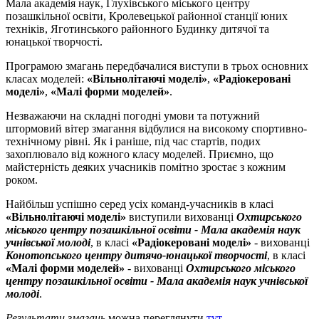
Мала академія наук, Глухівського міського центру
позашкільної освіти, Кролевецької районної станції юних
техніків, Яготинського районного Будинку дитячої та
юнацької творчості.
Програмою змагань передбачалися виступи в трьох основних
класах моделей:
«Вільнолітаючі моделі»
,
«Радіокеровані
моделі»
,
«Малі форми моделей»
.
Незважаючи на складні погодні умови та потужний
штормовий вітер змагання відбулися на високому спортивно-
технічному рівні. Як і раніше, під час стартів, подих
захоплювало від кожного класу моделей. Приємно, що
майстерність деяких учасників помітно зростає з кожним
роком.
Найбільш успішно серед усіх команд-учасників в класі
«Вільнолітаючі моделі»
виступили вихованці
Охтирського
міського центру позашкільної освіти - Мала академія наук
учнівської молоді
, в класі
«Радіокеровані моделі»
- вихованці
Конотопського центру дитячо-юнацької творчості
, в класі
«Малі форми моделей»
- вихованці
Охтирського міського
центру позашкільної освіти - Мала академія наук учнівської
молоді
.
Результати змагань
можна переглянути
тут
.