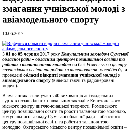
змагання учнівської молоді з
авіамодельного спорту
10.06.2017
З
01 по 05 червня
2017 року
Комунальним закладом Сумської
обласної ради – обласним центром позашкільної освіти та
роботи з талановитою молоддю
на базі
Роменського центру
позашкільної освіти та роботи з талановитою молоддю
були
проведені
обласні відкриті змагання учнівської молоді з
авіамодельного спорту
(вільнолітаючі та радіокеровані
моделі).
В змаганнях взяли участь 40 вихованців авіамодельних
гуртків позашкільних навчальних закладів: Конотопського
міського центру дитячо-юнацької творчості, Роменського
центру позашкільної освіти та роботи талановитою молоддю,
комунального закладу Сумської обласної ради – обласного
центру позашкільної освіти та роботи з талановитою
молоддю, Охтирського міського центру позашкільної освіти –