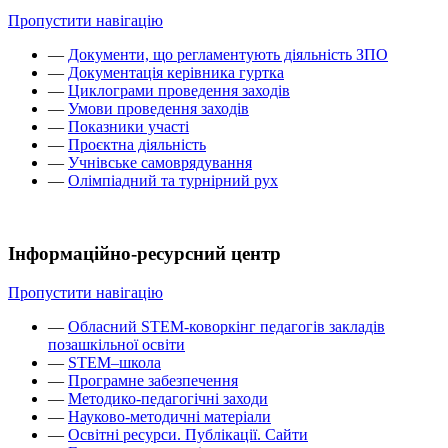
Пропустити навігацію
—
Документи, що регламентують діяльність ЗПО
—
Документація керівника гуртка
—
Циклограми проведення заходів
—
Умови проведення заходів
—
Показники участі
—
Проєктна діяльність
—
Учнівське самоврядування
—
Олімпіадний та турнірний рух
Інформаційно-ресурсний центр
Пропустити навігацію
—
Обласний STEM-коворкінг педагогів закладів
позашкільної освіти
—
STEM–школа
—
Програмне забезпечення
—
Методико-педагогічні заходи
—
Науково-методичні матеріали
—
Освітні ресурси. Публікації. Сайти