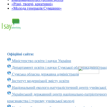
«Різні, творчі, креативні»
«Молода генерація Сумщини»
Офіційні сайти:
Міністерство освіти і науки України
Департамент освіти і науки Сумської облдержадміністраці
Сумська обласна державна адміністрація
Інститут модернізації змісту освіти
Національний еколого-натуралістичний центр учнівської
Український державний центр національно-патріотичног
краєзнавства і туризму учнівської молоді