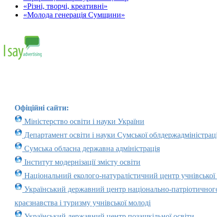
«Різні, творчі, креативні»
«Молода генерація Сумщини»
Офіційні сайти:
Міністерство освіти і науки України
Департамент освіти і науки Сумської облдержадміністраці
Сумська обласна державна адміністрація
Інститут модернізації змісту освіти
Національний еколого-натуралістичний центр учнівської
Український державний центр національно-патріотичног
краєзнавства і туризму учнівської молоді
Український державний центр позашкільної освіти