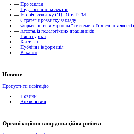
—
Про заклад
—
Педагогічний колектив
—
Історія розвитку ОЦПО та РТМ
—
Стратегія розвитку закладу
—
Формування внутрішньої системи забезпечення якості 
—
Атестація педагогічних працівників
—
Наші гуртки
—
Контакти
—
Публічна інформація
—
Вакансії
Новини
Пропустити навігацію
—
Новини
—
Архів новин
Організаційно-координаційна робота