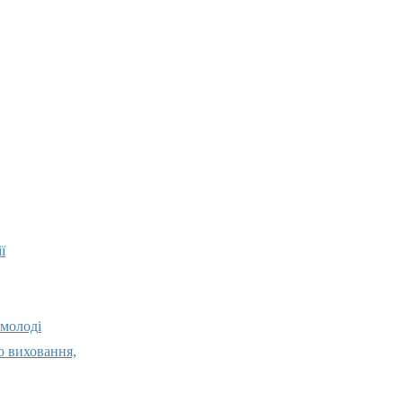
ї
 молоді
о виховання,