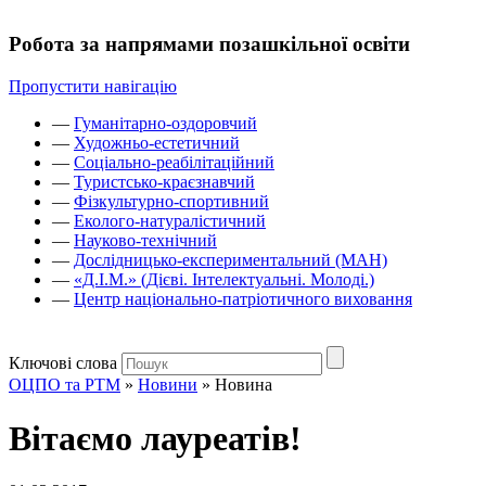
Робота за напрямами позашкільної освіти
Пропустити навігацію
—
Гуманітарно-оздоровчий
—
Художньо-естетичний
—
Соціально-реабілітаційний
—
Туристсько-краєзнавчий
—
Фізкультурно-спортивний
—
Еколого-натуралістичний
—
Науково-технічний
—
Дослідницько-експериментальний (МАН)
—
«Д.І.М.» (Дієві. Інтелектуальні. Молоді.)
—
Центр національно-патріотичного виховання
Ключові слова
ОЦПО та РТМ
»
Новини
»
Новина
Вітаємо лауреатів!