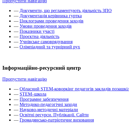
Пропустити навігацію
—
Документи, що регламентують діяльність ЗПО
—
Документація керівника гуртка
—
Циклограми проведення заходів
—
Умови проведення заходів
—
Показники участі
—
Проєктна діяльність
—
Учнівське самоврядування
—
Олімпіадний та турнірний рух
Інформаційно-ресурсний центр
Пропустити навігацію
—
Обласний STEM-коворкінг педагогів закладів позашкіл
—
STEM–школа
—
Програмне забезпечення
—
Методико-педагогічні заходи
—
Науково-методичні матеріали
—
Освітні ресурси. Публікації. Сайти
—
Громадянсько-патріотичне виховання