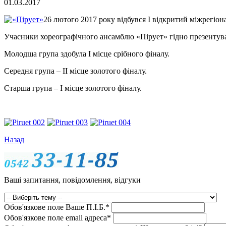
01.03.2017
26 лютого 2017 року відбувся І відкритий міжрегіон
Учасники хореографічного ансамблю «Пірует» гідно презентува
Молодша група здобула І місце срібного фіналу.
Середня група – ІІ місце золотого фіналу.
Старша група – І місце золотого фіналу.
Назад
Ваші запитання, повідомлення, відгуки
Обов'язкове поле
Ваше П.I.Б.
*
Обов'язкове поле
email адреса
*