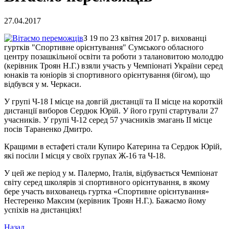
27.04.2017
З 19 по 23 квітня 2017 р. вихованці
гуртків "Спортивне орієнтування" Сумського обласного
центру позашкільної освіти та роботи з талановитою молоддю
(керівник Троян Н.Г.) взяли участь у Чемпіонаті України серед
юнаків та юніорів зі спортивного орієнтування (бігом), що
відбувся у м. Черкаси.
У групі Ч-18 І місце на довгій дистанції та ІІ місце на короткій
дистанції виборов Сердюк Юрій. У його групі стартували 27
учасників. У групі Ч-12 серед 57 учасників змагань ІІ місце
посів Тараненко Дмитро.
Кращими в естафеті стали Купиро Катерина та Сердюк Юрій,
які посіли І місця у своїх групах Ж-16 та Ч-18.
У цей же період у м. Палермо, Італія, відбувається Чемпіонат
світу серед школярів зі спортивного орієнтування, в якому
бере участь вихованець гуртка «Спортивне орієнтування»
Нестеренко Максим (керівник Троян Н.Г.). Бажаємо йому
успіхів на дистанціях!
Назад