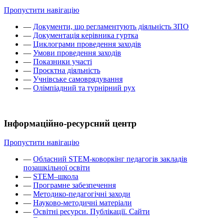
Пропустити навігацію
—
Документи, що регламентують діяльність ЗПО
—
Документація керівника гуртка
—
Циклограми проведення заходів
—
Умови проведення заходів
—
Показники участі
—
Проєктна діяльність
—
Учнівське самоврядування
—
Олімпіадний та турнірний рух
Інформаційно-ресурсний центр
Пропустити навігацію
—
Обласний STEM-коворкінг педагогів закладів
позашкільної освіти
—
STEM–школа
—
Програмне забезпечення
—
Методико-педагогічні заходи
—
Науково-методичні матеріали
—
Освітні ресурси. Публікації. Сайти