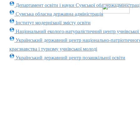
Департамент освіти і науки Сумської облдержадміністраці
Сумська обласна державна адміністрація
Інститут модернізації змісту освіти
Національний еколого-натуралістичний центр учнівської
Український державний центр національно-патріотичног
краєзнавства і туризму учнівської молоді
Український державний центр позашкільної освіти