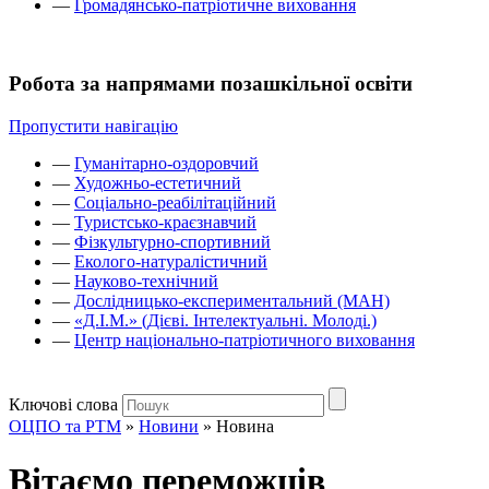
—
Громадянсько-патріотичне виховання
Робота за напрямами позашкільної освіти
Пропустити навігацію
—
Гуманітарно-оздоровчий
—
Художньо-естетичний
—
Соціально-реабілітаційний
—
Туристсько-краєзнавчий
—
Фізкультурно-спортивний
—
Еколого-натуралістичний
—
Науково-технічний
—
Дослідницько-експериментальний (МАН)
—
«Д.І.М.» (Дієві. Інтелектуальні. Молоді.)
—
Центр національно-патріотичного виховання
Ключові слова
ОЦПО та РТМ
»
Новини
»
Новина
Вітаємо переможців