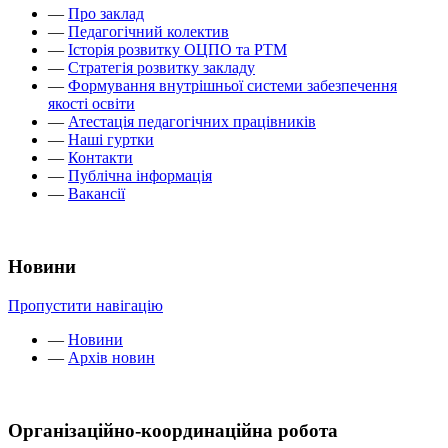
—
Про заклад
—
Педагогічний колектив
—
Історія розвитку ОЦПО та РТМ
—
Стратегія розвитку закладу
—
Формування внутрішньої системи забезпечення
якості освіти
—
Атестація педагогічних працівників
—
Наші гуртки
—
Контакти
—
Публічна інформація
—
Вакансії
Новини
Пропустити навігацію
—
Новини
—
Архів новин
Організаційно-координаційна робота