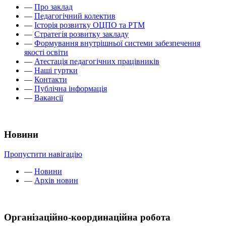
—
Про заклад
—
Педагогічний колектив
—
Історія розвитку ОЦПО та РТМ
—
Стратегія розвитку закладу
—
Формування внутрішньої системи забезпечення
якості освіти
—
Атестація педагогічних працівників
—
Наші гуртки
—
Контакти
—
Публічна інформація
—
Вакансії
Новини
Пропустити навігацію
—
Новини
—
Архів новин
Організаційно-координаційна робота