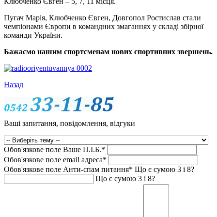
Клюбченко Євген – 5, 7, 11 місця.
Пугач Марія, Клюбченко Євген, Довгопол Ростислав стали
чемпіонами Європи в командних змаганнях у складі збірної
команди України.
Бажаємо нашим спортсменам нових спортивних звершень.
Назад
Ваші запитання, повідомлення, відгуки
Обов'язкове поле
Ваше П.I.Б.
*
Обов'язкове поле
email адреса
*
Обов'язкове поле
Анти-спам питання
*
Що є сумою 3 і 8?
Що є сумою 3 і 8?