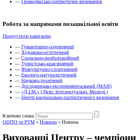
—
Громадянсько-патріотичне виховання
Робота за напрямами позашкільної освіти
Пропустити навігацію
—
Гуманітарно-оздоровчий
—
Художньо-естетичний
—
Соціально-реабілітаційний
—
Туристсько-краєзнавчий
—
Фізкультурно-спортивний
—
Еколого-натуралістичний
—
Науково-технічний
—
Дослідницько-експериментальний (МАН)
—
«Д.І.М.» (Дієві. Інтелектуальні. Молоді.)
—
Центр національно-патріотичного виховання
Ключові слова
ОЦПО та РТМ
»
Новини
»
Новина
Вихованці Центру – чемпіони