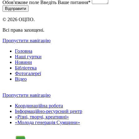
Обов'язкове поле
Введіть Ваше питання
*
© 2026 ОЦПО.
Всі права захищені.
Пропустити навігацію
Головна
Наші гуртки
Новини
Бібліотека
Фотогалереї
Відео
Пропустити навігацію
Координаційна робота
Інформаційно-ресурсний центр
«Різні, творчі, креативні»
«Молода генерація Сумщини»