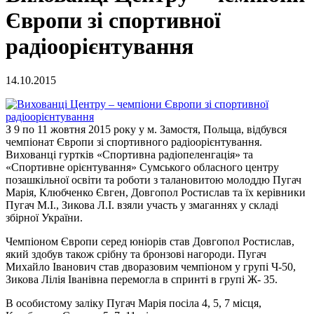
Європи зі спортивної
радіоорієнтування
14.10.2015
З 9 по 11 жовтня 2015 року у м. Замостя, Польща, відбувся
чемпіонат Європи зі спортивного радіоорієнтування.
Вихованці гуртків «Спортивна радіопеленгація» та
«Спортивне орієнтування» Сумського обласного центру
позашкільної освіти та роботи з талановитою молоддю Пугач
Марія, Клюбченко Євген, Довгопол Ростислав та їх керівники
Пугач М.І., Зикова Л.І. взяли участь у змаганнях у складі
збірної України.
Чемпіоном Європи серед юніорів став Довгопол Ростислав,
який здобув також срібну та бронзові нагороди. Пугач
Михайло Іванович став дворазовим чемпіоном у групі Ч-50,
Зикова Лілія Іванівна перемогла в спринті в групі Ж- 35.
В особистому заліку Пугач Марія посіла 4, 5, 7 місця,