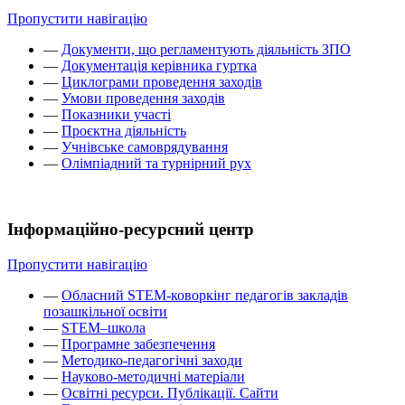
Пропустити навігацію
—
Документи, що регламентують діяльність ЗПО
—
Документація керівника гуртка
—
Циклограми проведення заходів
—
Умови проведення заходів
—
Показники участі
—
Проєктна діяльність
—
Учнівське самоврядування
—
Олімпіадний та турнірний рух
Інформаційно-ресурсний центр
Пропустити навігацію
—
Обласний STEM-коворкінг педагогів закладів
позашкільної освіти
—
STEM–школа
—
Програмне забезпечення
—
Методико-педагогічні заходи
—
Науково-методичні матеріали
—
Освітні ресурси. Публікації. Сайти