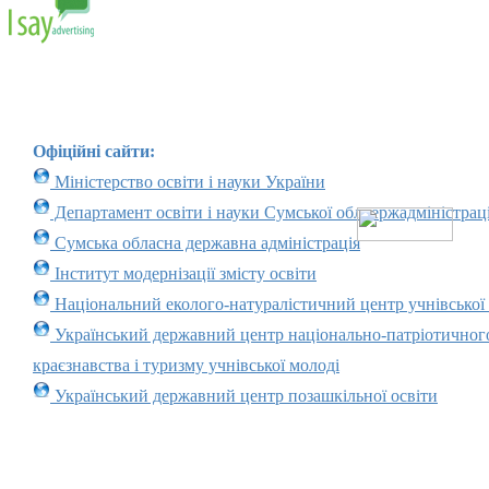
Офіційні сайти:
Міністерство освіти і науки України
Департамент освіти і науки Сумської облдержадміністраці
Сумська обласна державна адміністрація
Інститут модернізації змісту освіти
Національний еколого-натуралістичний центр учнівської
Український державний центр національно-патріотичног
краєзнавства і туризму учнівської молоді
Український державний центр позашкільної освіти