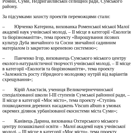
Ромни, Суми, Недригайлівської селищної ради, Сумського
району.
За підсумками захисту проектів переможцями стали:
– Юрченко Катерина, вихованка Роменської міської Малої
академії наук учнівської молоді, – ІІ місце в категорії «Екологія
та біорізноманіття», тема проекту «Вирощування лісових
культур Дуба звичайного та Сосни звичайної садивним
матеріалом із закритою кореневою системою»;
– Панченко Ігор, вихованець Сумського міського центру
еколого-натуралістичної творчості учнівської молоді, – ІІ місце
в категорії «Екологія та біорізноманіття», тема проекту
«Залежність росту гібридного молодняку нутрій від варіантів
схрещування»;
– Кірій Анастасія, учениця Великочернеччинської
спеціалізованої школи І-ІІІ ступенів Сумської районної ради, –
ІІ місце в категорії «Моє місто», тема проекту «Ступінь
пошкодження деревних насаджень Viscum album в умовах
окремих ділянок урбанізованої екосистеми міста Суми»;
– Канівець Дарина, вихованка Охтирського міського
центру позашкільної освіти – Малої академії наук учнівської
молоді, – ІІІ місце в категорії «Моє місто», тема проекту