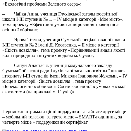
«Екологічні проблеми Зеленого озера»;
– Чайка Анна, учениця Глухівської загальноосвітньої
школи І-ІІІ ступенів № 1, – ІV місце в категорії «Моє місто»,
тема проекту «Ефективні умови живцювання троянд після
осінньої обрізки»;
– Ярова Тетяна, учениця Сумської спеціалізованої школи
І-ІІІ ступенів № 2 імені Д. Косаренка, – ІІ місце в категорії
«Якість довкілля», тема проекту «Порівняльний аналіз якості
води природних і штучних водойм м. Суми»;
– Сапун Анастасія, учениця комунального закладу
Сумської обласної ради Глухівської загальноосвітньої школи-
інтернату І-ІІІ ступенів імені Миколи Івановича Жужоми, – ІV
місце в категорії «Якість довкілля», тема проекту
«Біоекологічні особливості Сосни звичайної в умовах міської
екосистеми (на прикладі м. Глухів)».
Переможці отримали цінні подарунки: за зайняте друге місце
– мобільний телефон, за третє місце – SMART-годинник, за
четверте місце – подарунковий сертифікат.