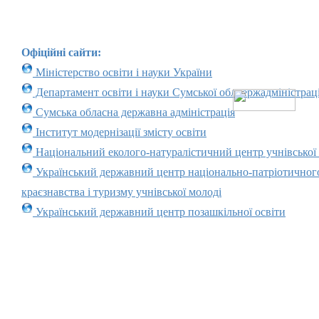
Офіційні сайти:
Міністерство освіти і науки України
Департамент освіти і науки Сумської облдержадміністраці
Сумська обласна державна адміністрація
Інститут модернізації змісту освіти
Національний еколого-натуралістичний центр учнівської
Український державний центр національно-патріотичног
краєзнавства і туризму учнівської молоді
Український державний центр позашкільної освіти