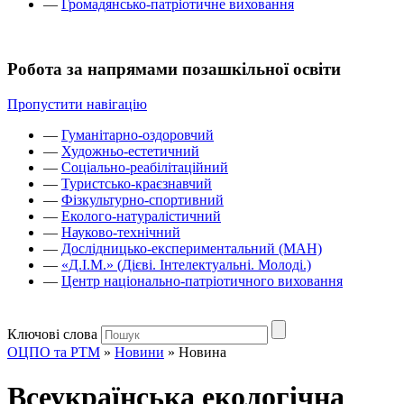
—
Громадянсько-патріотичне виховання
Робота за напрямами позашкільної освіти
Пропустити навігацію
—
Гуманітарно-оздоровчий
—
Художньо-естетичний
—
Соціально-реабілітаційний
—
Туристсько-краєзнавчий
—
Фізкультурно-спортивний
—
Еколого-натуралістичний
—
Науково-технічний
—
Дослідницько-експериментальний (МАН)
—
«Д.І.М.» (Дієві. Інтелектуальні. Молоді.)
—
Центр національно-патріотичного виховання
Ключові слова
ОЦПО та РТМ
»
Новини
»
Новина
Всеукраїнська екологічна