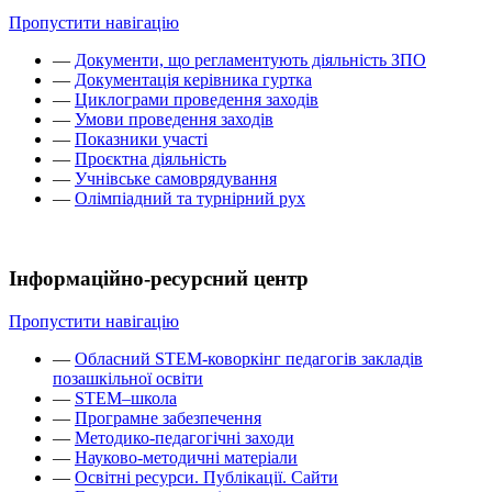
Пропустити навігацію
—
Документи, що регламентують діяльність ЗПО
—
Документація керівника гуртка
—
Циклограми проведення заходів
—
Умови проведення заходів
—
Показники участі
—
Проєктна діяльність
—
Учнівське самоврядування
—
Олімпіадний та турнірний рух
Інформаційно-ресурсний центр
Пропустити навігацію
—
Обласний STEM-коворкінг педагогів закладів
позашкільної освіти
—
STEM–школа
—
Програмне забезпечення
—
Методико-педагогічні заходи
—
Науково-методичні матеріали
—
Освітні ресурси. Публікації. Сайти