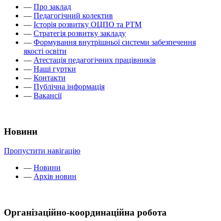
—
Про заклад
—
Педагогічний колектив
—
Історія розвитку ОЦПО та РТМ
—
Стратегія розвитку закладу
—
Формування внутрішньої системи забезпечення
якості освіти
—
Атестація педагогічних працівників
—
Наші гуртки
—
Контакти
—
Публічна інформація
—
Вакансії
Новини
Пропустити навігацію
—
Новини
—
Архів новин
Організаційно-координаційна робота