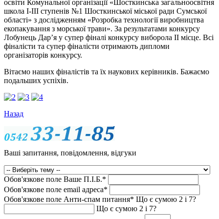
освіти Комунальної організації «Шосткинська загальноосвітня
школа І-ІІІ ступенів №1 Шосткинської міської ради Сумської
області» з дослідженням «Розробка технології виробництва
екопакування з морської трави». За результатами конкурсу
Лобунець Дар’я у супер фіналі конкурсу виборола ІІ місце. Всі
фіналісти та супер фіналісти отримають дипломи
організаторів конкурсу.
Вітаємо наших фіналістів та їх наукових керівників. Бажаємо
подальших успіхів.
Назад
Ваші запитання, повідомлення, відгуки
Обов'язкове поле
Ваше П.I.Б.
*
Обов'язкове поле
email адреса
*
Обов'язкове поле
Анти-спам питання
*
Що є сумою 2 і 7?
Що є сумою 2 і 7?