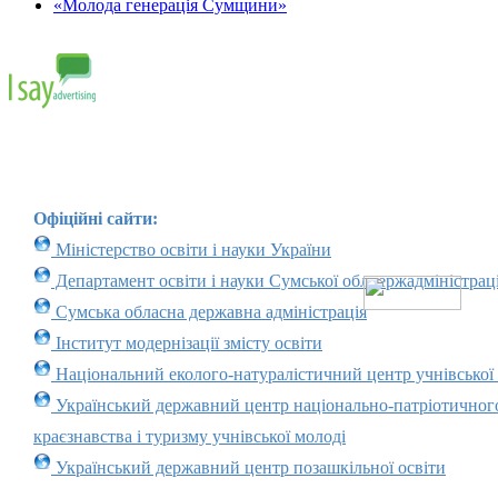
«Молода генерація Сумщини»
Офіційні сайти:
Міністерство освіти і науки України
Департамент освіти і науки Сумської облдержадміністраці
Сумська обласна державна адміністрація
Інститут модернізації змісту освіти
Національний еколого-натуралістичний центр учнівської
Український державний центр національно-патріотичног
краєзнавства і туризму учнівської молоді
Український державний центр позашкільної освіти