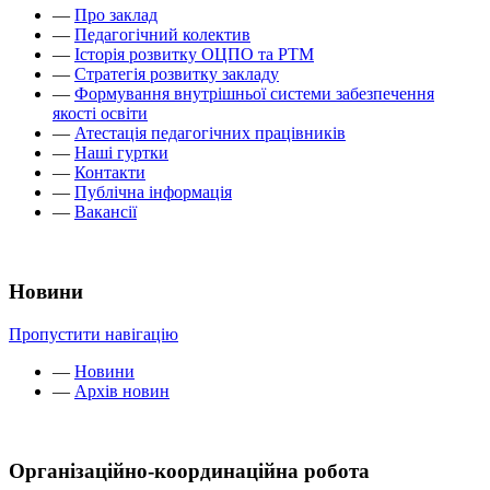
—
Про заклад
—
Педагогічний колектив
—
Історія розвитку ОЦПО та РТМ
—
Стратегія розвитку закладу
—
Формування внутрішньої системи забезпечення
якості освіти
—
Атестація педагогічних працівників
—
Наші гуртки
—
Контакти
—
Публічна інформація
—
Вакансії
Новини
Пропустити навігацію
—
Новини
—
Архів новин
Організаційно-координаційна робота