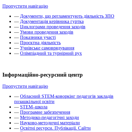
Пропустити навігацію
—
Документи, що регламентують діяльність ЗПО
—
Документація керівника гуртка
—
Циклограми проведення заходів
—
Умови проведення заходів
—
Показники участі
—
Проєктна діяльність
—
Учнівське самоврядування
—
Олімпіадний та турнірний рух
Інформаційно-ресурсний центр
Пропустити навігацію
—
Обласний STEM-коворкінг педагогів закладів
позашкільної освіти
—
STEM–школа
—
Програмне забезпечення
—
Методико-педагогічні заходи
—
Науково-методичні матеріали
—
Освітні ресурси. Публікації. Сайти