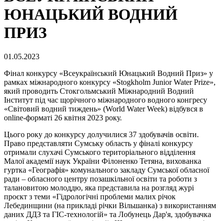
ЮНАЦЬКИЙ ВОДНИЙ
ПРИЗ
01.05.2023
Фінал конкурсу «Всеукраїнський Юнацький Водний Приз» у
рамках міжнародного конкурсу «Stogkholm Junior Water Prize»,
який проводить Стокгольмський Міжнародний Водний
Інститут під час щорічного міжнародного водного конгресу
«Світовий водний тиждень» (World Water Week) відбувся в
online-форматі 26 квітня 2023 року.
Цього року до конкурсу долучилися 37 здобувачів освіти.
Право представляти Сумську область у фіналі конкурсу
отримали слухачі Сумського територіального відділення
Малої академії наук України Філоненко Тетяна, вихованка
гуртка «Географія» комунального закладу Сумської обласної
ради – обласного центру позашкільної освіти та роботи з
талановитою молоддю, яка представила на розгляд журі
проєкт з теми «Гідрологічні проблеми малих річок
Лебединщини (на прикладі річки Вільшанка) з використанням
даних ДДЗ та ГІС-технологій» та Лобунець Дар'я, здобувачка