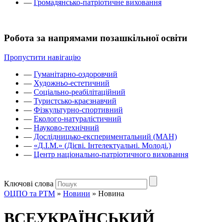
—
Громадянсько-патріотичне виховання
Робота за напрямами позашкільної освіти
Пропустити навігацію
—
Гуманітарно-оздоровчий
—
Художньо-естетичний
—
Соціально-реабілітаційний
—
Туристсько-краєзнавчий
—
Фізкультурно-спортивний
—
Еколого-натуралістичний
—
Науково-технічний
—
Дослідницько-експериментальний (МАН)
—
«Д.І.М.» (Дієві. Інтелектуальні. Молоді.)
—
Центр національно-патріотичного виховання
Ключові слова
ОЦПО та РТМ
»
Новини
»
Новина
ВСЕУКРАЇНСЬКИЙ