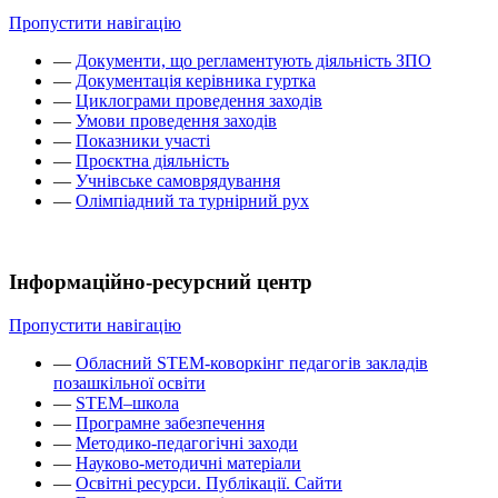
Пропустити навігацію
—
Документи, що регламентують діяльність ЗПО
—
Документація керівника гуртка
—
Циклограми проведення заходів
—
Умови проведення заходів
—
Показники участі
—
Проєктна діяльність
—
Учнівське самоврядування
—
Олімпіадний та турнірний рух
Інформаційно-ресурсний центр
Пропустити навігацію
—
Обласний STEM-коворкінг педагогів закладів
позашкільної освіти
—
STEM–школа
—
Програмне забезпечення
—
Методико-педагогічні заходи
—
Науково-методичні матеріали
—
Освітні ресурси. Публікації. Сайти