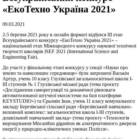
«ЕкоТехно Україна 2021»
09.03.2021
2-5 березня 2021 року в онлайн форматі відбувся ІІI етап
Всеукраїнського конкурсу «ЕкоТехно Україна 2021» –
національний етап Міжнародного конкурсу наукової технічної
творчості школярів ISEF 2021 (International Science and
Engineering Fair).
До участі у фінальному етапі конкурсу у секції «Науки про
землю та навколишнє середовище» були запрошені Васькін
Артур, учень 10 класу Глухівської загальноосвітньої школи І-
ІІІ ступенів № 1 Глухівської міської ради (тема проєкту
«Дослідження саморегуляції та динамічної рівноваги
автоматизованої штучної екосистеми на базі платформи
KEYSTUDIO») та Єрьомін Іван, учень 11 класу комунального
закладу Березівської сільської ради «Березівський навчально-
виховний комплекс: загальноосвітня школа І-ІІІ ступенів,
дошкільний навчальний заклад» (тема проєкту «Технологія
вирощування Miscanthus giganteus як альтернативного джерела
енергії у природно-кліматичних умовах Полісся».