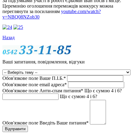
За підсумками участі в роботі Єрьомін Іван посів І місце.
Церемонію оголошення переможців конкурсу можна
переглянути за посиланням
youtube.com/watch?
v=NBQ08NZob30
Назад
Ваші запитання, повідомлення, відгуки
Обов'язкове поле
Ваше П.I.Б.
*
Обов'язкове поле
email адреса
*
Обов'язкове поле
Анти-спам питання
*
Що є сумою 4 і 6?
Що є сумою 4 і 6?
Обов'язкове поле
Введіть Ваше питання
*