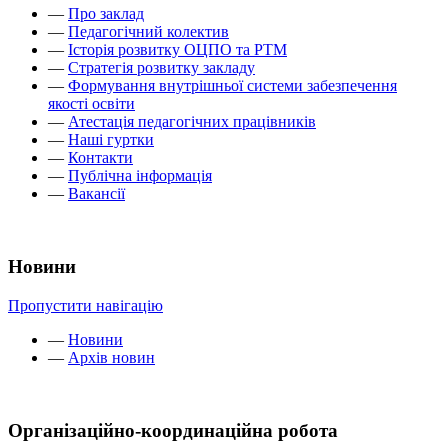
—
Про заклад
—
Педагогічний колектив
—
Історія розвитку ОЦПО та РТМ
—
Стратегія розвитку закладу
—
Формування внутрішньої системи забезпечення
якості освіти
—
Атестація педагогічних працівників
—
Наші гуртки
—
Контакти
—
Публічна інформація
—
Вакансії
Новини
Пропустити навігацію
—
Новини
—
Архів новин
Організаційно-координаційна робота