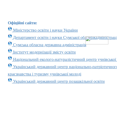
Офіційні сайти:
Міністерство освіти і науки України
Департамент освіти і науки Сумської облдержадміністраці
Сумська обласна державна адміністрація
Інститут модернізації змісту освіти
Національний еколого-натуралістичний центр учнівської
Український державний центр національно-патріотичног
краєзнавства і туризму учнівської молоді
Український державний центр позашкільної освіти