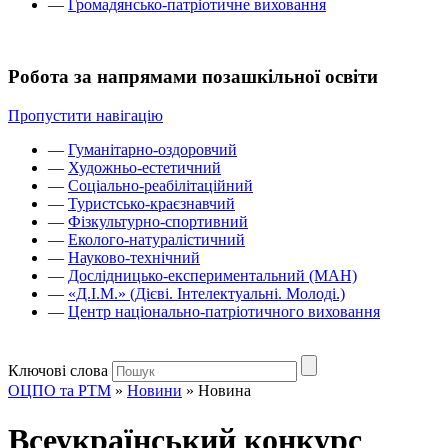
—
Громадянсько-патріотичне виховання
Робота за напрямами позашкільної освіти
Пропустити навігацію
—
Гуманітарно-оздоровчий
—
Художньо-естетичний
—
Соціально-реабілітаційний
—
Туристсько-краєзнавчий
—
Фізкультурно-спортивний
—
Еколого-натуралістичний
—
Науково-технічний
—
Дослідницько-експериментальний (МАН)
—
«Д.І.М.» (Дієві. Інтелектуальні. Молоді.)
—
Центр національно-патріотичного виховання
Ключові слова
ОЦПО та РТМ
»
Новини
»
Новина
Всеукраїнський конкурс