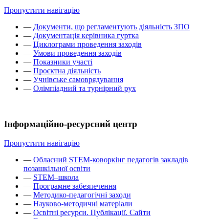
Пропустити навігацію
—
Документи, що регламентують діяльність ЗПО
—
Документація керівника гуртка
—
Циклограми проведення заходів
—
Умови проведення заходів
—
Показники участі
—
Проєктна діяльність
—
Учнівське самоврядування
—
Олімпіадний та турнірний рух
Інформаційно-ресурсний центр
Пропустити навігацію
—
Обласний STEM-коворкінг педагогів закладів
позашкільної освіти
—
STEM–школа
—
Програмне забезпечення
—
Методико-педагогічні заходи
—
Науково-методичні матеріали
—
Освітні ресурси. Публікації. Сайти