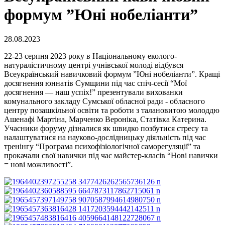
формум ”Юні нобеліанти”
28.08.2023
22-23 серпня 2023 року в Національному еколого-
натуралістичному центрі учнівської молоді відбувся
Всеукраїнський навичковий формум ”Юні нобеліанти”. Кращі
досягнення юннатів Сумщини під час спіч-сесії “Мої
досягнення — наш успіх!” презентували вихованки
комунального закладу Сумської обласної ради - обласного
центру позашкільної освіти та роботи з талановитою молоддю
Ашенафі Мартіна, Марченко Вероніка, Статівка Катерина.
Учасники форуму дізналися як швидко позбутися стресу та
налаштуватися на науково-дослідницьку діяльність під час
тренінгу “Програма психофізіологічної саморегуляції” та
прокачали свої навички під час майстер-класів “Нові навички
= нові можливості”.