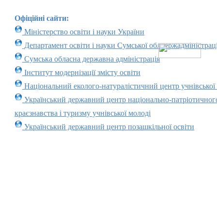
Офіційні сайти:
Міністерство освіти і науки України
Департамент освіти і науки Сумської облдержадміністраці
Сумська обласна державна адміністрація
Інститут модернізації змісту освіти
Національний еколого-натуралістичний центр учнівської
Український державний центр національно-патріотичног
краєзнавства і туризму учнівської молоді
Український державний центр позашкільної освіти