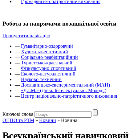
—
Громадянсько-патріотичне виховання
Робота за напрямами позашкільної освіти
Пропустити навігацію
—
Гуманітарно-оздоровчий
—
Художньо-естетичний
—
Соціально-реабілітаційний
—
Туристсько-краєзнавчий
—
Фізкультурно-спортивний
—
Еколого-натуралістичний
—
Науково-технічний
—
Дослідницько-експериментальний (МАН)
—
«Д.І.М.» (Дієві. Інтелектуальні. Молоді.)
—
Центр національно-патріотичного виховання
Ключові слова
ОЦПО та РТМ
»
Новини
»
Новина
Всеукраїнський навичковий