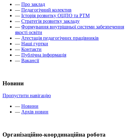
—
Про заклад
—
Педагогічний колектив
—
Історія розвитку ОЦПО та РТМ
—
Стратегія розвитку закладу
—
Формування внутрішньої системи забезпечення
якості освіти
—
Атестація педагогічних працівників
—
Наші гуртки
—
Контакти
—
Публічна інформація
—
Вакансії
Новини
Пропустити навігацію
—
Новини
—
Архів новин
Організаційно-координаційна робота