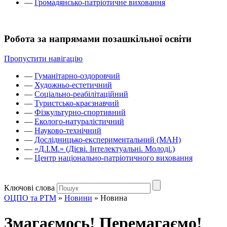
—
Громадянсько-патріотичне виховання
Робота за напрямами позашкільної освіти
Пропустити навігацію
—
Гуманітарно-оздоровчий
—
Художньо-естетичний
—
Соціально-реабілітаційний
—
Туристсько-краєзнавчий
—
Фізкультурно-спортивний
—
Еколого-натуралістичний
—
Науково-технічний
—
Дослідницько-експериментальний (МАН)
—
«Д.І.М.» (Дієві. Інтелектуальні. Молоді.)
—
Центр національно-патріотичного виховання
Ключові слова
ОЦПО та РТМ
»
Новини
»
Новина
Змагаємось! Перемагаємо!