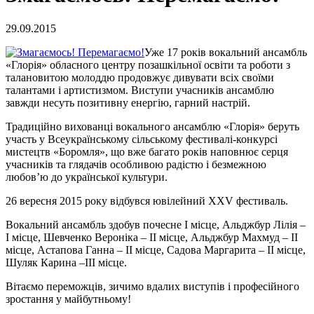
29.09.2015
Уже 17 років вокальний ансамбль
«Глорія» обласного центру позашкільної освіти та роботи з
талановитою молоддю продовжує дивувати всіх своїми
талантами і артистизмом. Виступи учасників ансамблю
завжди несуть позитивну енергію, гарний настрій.
Традиційно вихованці вокального ансамблю «Глорія» беруть
участь у Всеукраїнському сільському фестивалі-конкурсі
мистецтв «Боромля», що вже багато років наповнює серця
учасників та глядачів особливою радістю і безмежною
любов’ю до української культури.
26 вересня 2015 року відбувся ювілейний XXV фестиваль.
Вокальний ансамбль здобув почесне І місце, Альджбур Лілія –
І місце, Шевченко Вероніка – ІІ місце, Альджбур Махмуд – ІІ
місце, Астапова Ганна – ІІ місце, Садова Маргарита – ІІ місце,
Шуляк Карина –ІІІ місце.
Вітаємо переможців, зичимо вдалих виступів і професійного
зростання у майбутньому!