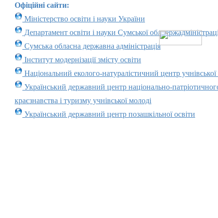
Офіційні сайти:
Міністерство освіти і науки України
Департамент освіти і науки Сумської облдержадміністраці
Сумська обласна державна адміністрація
Інститут модернізації змісту освіти
Національний еколого-натуралістичний центр учнівської
Український державний центр національно-патріотичног
краєзнавства і туризму учнівської молоді
Український державний центр позашкільної освіти