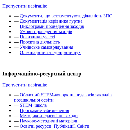
Пропустити навігацію
—
Документи, що регламентують діяльність ЗПО
—
Документація керівника гуртка
—
Циклограми проведення заходів
—
Умови проведення заходів
—
Показники участі
—
Проєктна діяльність
—
Учнівське самоврядування
—
Олімпіадний та турнірний рух
Інформаційно-ресурсний центр
Пропустити навігацію
—
Обласний STEM-коворкінг педагогів закладів
позашкільної освіти
—
STEM–школа
—
Програмне забезпечення
—
Методико-педагогічні заходи
—
Науково-методичні матеріали
—
Освітні ресурси. Публікації. Сайти