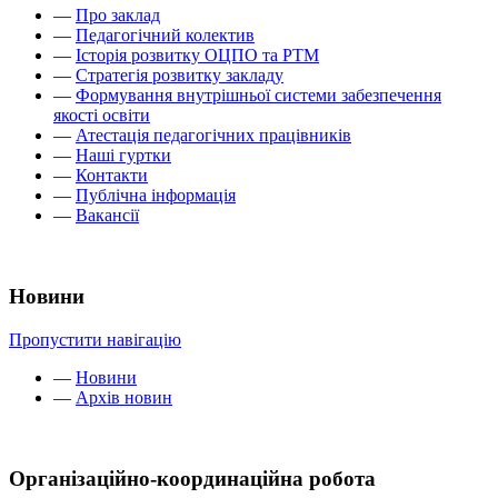
—
Про заклад
—
Педагогічний колектив
—
Історія розвитку ОЦПО та РТМ
—
Стратегія розвитку закладу
—
Формування внутрішньої системи забезпечення
якості освіти
—
Атестація педагогічних працівників
—
Наші гуртки
—
Контакти
—
Публічна інформація
—
Вакансії
Новини
Пропустити навігацію
—
Новини
—
Архів новин
Організаційно-координаційна робота