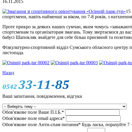
16.11.2015
15
спортсмени, навіть найменші за віком, по 7-8 років, з натхне
Проте прикро за деяких наших сумчан, яким чомусь «заважають
спортсменам та організаторам змагань. Тому звертаємося до вас,
бабусі Шапокляк знайдете для себе більш приємний та позитив
Фізкультурно-спортивний відділ Сумського обласного центру по
листопада.
Назад
Ваші запитання, повідомлення, відгуки
Обов'язкове поле
Ваше П.I.Б.
*
Обов'язкове поле
email адреса
*
Обов'язкове поле
Анти-спам питання
*
Будь ласка, порахуйте 7 