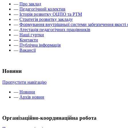
—
Про заклад
—
Педагогічний колектив
—
Історія розвитку ОЦПО та РТМ
—
Стратегія розвитку закладу
—
Формування внутрішньої системи забезпечення якості 
—
Атестація педагогічних працівників
—
Наші гуртки
—
Контакти
—
Публічна інформація
—
Вакансії
Новини
Пропустити навігацію
—
Новини
—
Архів новин
Організаційно-координаційна робота