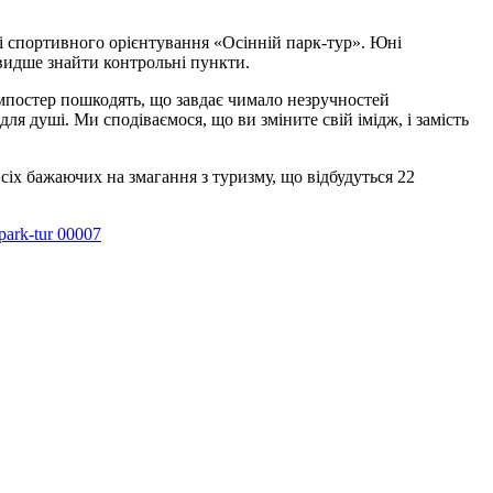
 зі спортивного орієнтування «Осінній парк-тур». Юні
швидше знайти контрольні пункти.
омпостер пошкодять, що завдає чимало незручностей
ля душі. Ми сподіваємося, що ви зміните свій імідж, і замість
іх бажаючих на змагання з туризму, що відбудуться 22