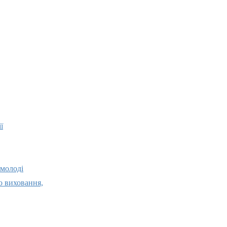
ї
 молоді
о виховання,