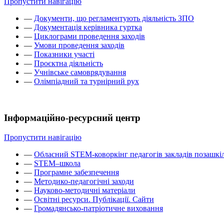
Пропустити навігацію
—
Документи, що регламентують діяльність ЗПО
—
Документація керівника гуртка
—
Циклограми проведення заходів
—
Умови проведення заходів
—
Показники участі
—
Проєктна діяльність
—
Учнівське самоврядування
—
Олімпіадний та турнірний рух
Інформаційно-ресурсний центр
Пропустити навігацію
—
Обласний STEM-коворкінг педагогів закладів позашкіл
—
STEM–школа
—
Програмне забезпечення
—
Методико-педагогічні заходи
—
Науково-методичні матеріали
—
Освітні ресурси. Публікації. Сайти
—
Громадянсько-патріотичне виховання