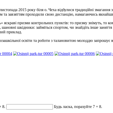
 листопада 2015 року біля о. Чеха відбулися традиційні змагання
нням та завзяттям проходили свою дистанцію, намагаючись якнай
» яскраві призми контрольних пунктів: то призму знімуть, то к
 шановні шкідники: займіться спортом, чи знайдіть інше заняття д
ний приклад.
зашкільної освіти та роботи з талановитою молоддю запрошує вс
+ 8.
Будь ласка, порахуйте 7 + 8.