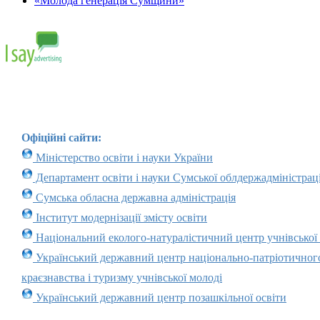
«Молода генерація Сумщини»
Офіційні сайти:
Міністерство освіти і науки України
Департамент освіти і науки Сумської облдержадміністраці
Сумська обласна державна адміністрація
Інститут модернізації змісту освіти
Національний еколого-натуралістичний центр учнівської
Український державний центр національно-патріотичног
краєзнавства і туризму учнівської молоді
Український державний центр позашкільної освіти