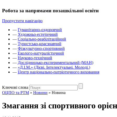
Робота за напрямами позашкільної освіти
Пропустити навігацію
—
Гуманітарно-оздоровчий
—
Художньо-естетичний
—
Соціально-реабілітаційний
—
Туристсько-краєзнавчий
—
Фізкультурно-спортивний
—
Еколого-натуралістичний
—
Науково-технічний
—
Дослідницько-експериментальний (МАН)
—
«Д.І.М.» (Дієві. Інтелектуальні. Молоді.)
—
Центр національно-патріотичного виховання
Ключові слова
ОЦПО та РТМ
»
Новини
»
Новина
Змагання зі спортивного оріє