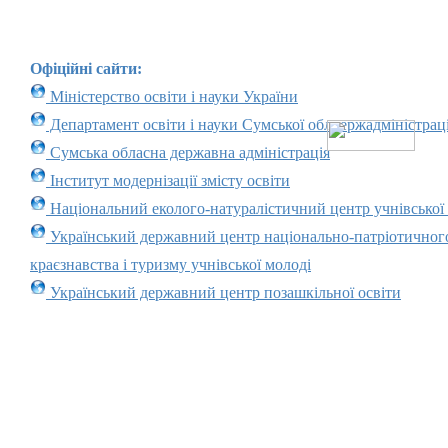
Офіційні сайти:
Міністерство освіти і науки України
Департамент освіти і науки Сумської облдержадміністраці
Сумська обласна державна адміністрація
Інститут модернізації змісту освіти
Національний еколого-натуралістичний центр учнівської
Український державний центр національно-патріотичног
краєзнавства і туризму учнівської молоді
Український державний центр позашкільної освіти