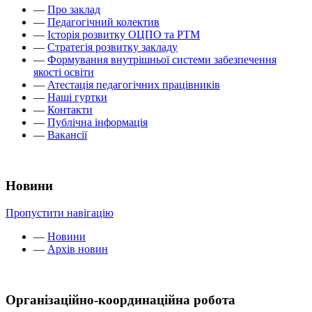
—
Про заклад
—
Педагогічний колектив
—
Історія розвитку ОЦПО та РТМ
—
Стратегія розвитку закладу
—
Формування внутрішньої системи забезпечення
якості освіти
—
Атестація педагогічних працівників
—
Наші гуртки
—
Контакти
—
Публічна інформація
—
Вакансії
Новини
Пропустити навігацію
—
Новини
—
Архів новин
Організаційно-координаційна робота