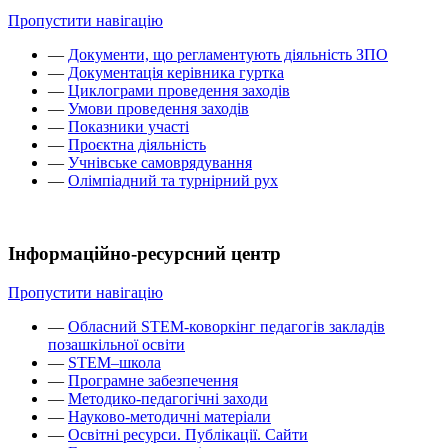
Пропустити навігацію
—
Документи, що регламентують діяльність ЗПО
—
Документація керівника гуртка
—
Циклограми проведення заходів
—
Умови проведення заходів
—
Показники участі
—
Проєктна діяльність
—
Учнівське самоврядування
—
Олімпіадний та турнірний рух
Інформаційно-ресурсний центр
Пропустити навігацію
—
Обласний STEM-коворкінг педагогів закладів
позашкільної освіти
—
STEM–школа
—
Програмне забезпечення
—
Методико-педагогічні заходи
—
Науково-методичні матеріали
—
Освітні ресурси. Публікації. Сайти