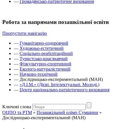
—
Громадянсько-патріотичне виховання
Робота за напрямами позашкільної освіти
Пропустити навігацію
—
Гуманітарно-оздоровчий
—
Художньо-естетичний
—
Соціально-реабілітаційний
—
Туристсько-краєзнавчий
—
Фізкультурно-спортивний
—
Еколого-натуралістичний
—
Науково-технічний
—
Дослідницько-експериментальний (МАН)
—
«Д.І.М.» (Дієві. Інтелектуальні. Молоді.)
—
Центр національно-патріотичного виховання
Ключові слова
ОЦПО та РТМ
»
Позашкільний олімп Сумщини
»
Дослідницько-експериментальний (МАН)