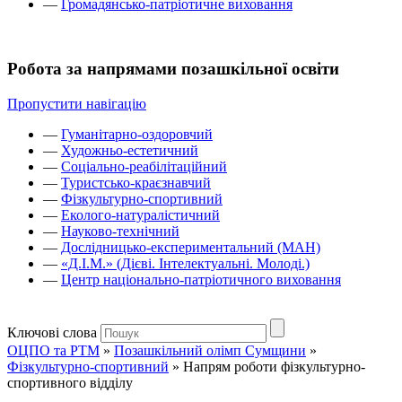
—
Громадянсько-патріотичне виховання
Робота за напрямами позашкільної освіти
Пропустити навігацію
—
Гуманітарно-оздоровчий
—
Художньо-естетичний
—
Соціально-реабілітаційний
—
Туристсько-краєзнавчий
—
Фізкультурно-спортивний
—
Еколого-натуралістичний
—
Науково-технічний
—
Дослідницько-експериментальний (МАН)
—
«Д.І.М.» (Дієві. Інтелектуальні. Молоді.)
—
Центр національно-патріотичного виховання
Ключові слова
ОЦПО та РТМ
»
Позашкільний олімп Сумщини
»
Фізкультурно-спортивний
»
Напрям роботи фізкультурно-
спортивного відділу