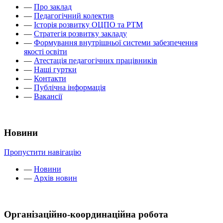
—
Про заклад
—
Педагогічний колектив
—
Історія розвитку ОЦПО та РТМ
—
Стратегія розвитку закладу
—
Формування внутрішньої системи забезпечення
якості освіти
—
Атестація педагогічних працівників
—
Наші гуртки
—
Контакти
—
Публічна інформація
—
Вакансії
Новини
Пропустити навігацію
—
Новини
—
Архів новин
Організаційно-координаційна робота