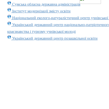
Сумська обласна державна адміністрація
Інститут модернізації змісту освіти
Національний еколого-натуралістичний центр учнівської
Український державний центр національно-патріотичног
краєзнавства і туризму учнівської молоді
Український державний центр позашкільної освіти