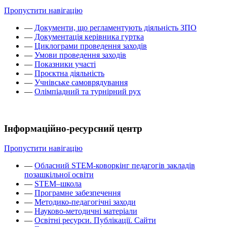
Пропустити навігацію
—
Документи, що регламентують діяльність ЗПО
—
Документація керівника гуртка
—
Циклограми проведення заходів
—
Умови проведення заходів
—
Показники участі
—
Проєктна діяльність
—
Учнівське самоврядування
—
Олімпіадний та турнірний рух
Інформаційно-ресурсний центр
Пропустити навігацію
—
Обласний STEM-коворкінг педагогів закладів
позашкільної освіти
—
STEM–школа
—
Програмне забезпечення
—
Методико-педагогічні заходи
—
Науково-методичні матеріали
—
Освітні ресурси. Публікації. Сайти