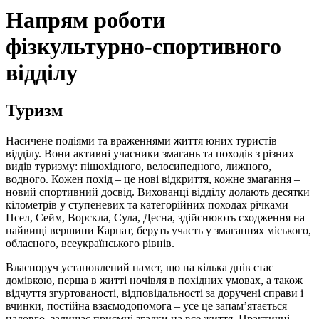
Напрям роботи
фізкультурно-спортивного
відділу
Туризм
Насичене подіями та враженнями життя юних туристів
відділу. Вони активні учасники змагань та походів з різних
видів туризму: пішохідного, велосипедного, лижного,
водного. Кожен похід – це нові відкриття, кожне змагання –
новий спортивний досвід. Вихованці відділу долають десятки
кілометрів у ступеневих та категорійних походах річками
Псел, Сейм, Ворскла, Сула, Десна, здійснюють сходження на
найвищі вершини Карпат, беруть участь у змаганнях міського,
обласного, всеукраїнського рівнів.
Власноруч установлений намет, що на кілька днів стає
домівкою, перша в житті ночівля в похідних умовах, а також
відчуття згуртованості, відповідальності за доручені справи і
вчинки, постійна взаємодопомога – усе це запам’ятається
надовго, залишає приємні згадки на все життя. Практичні