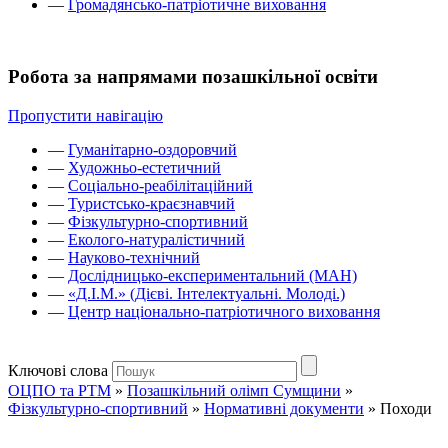
—
Громадянсько-патріотичне виховання
Робота за напрямами позашкільної освіти
Пропустити навігацію
—
Гуманітарно-оздоровчий
—
Художньо-естетичний
—
Соціально-реабілітаційний
—
Туристсько-краєзнавчий
—
Фізкультурно-спортивний
—
Еколого-натуралістичний
—
Науково-технічний
—
Дослідницько-експериментальний (МАН)
—
«Д.І.М.» (Дієві. Інтелектуальні. Молоді.)
—
Центр національно-патріотичного виховання
Ключові слова
ОЦПО та РТМ
»
Позашкільний олімп Сумщини
»
Фізкультурно-спортивний
»
Нормативні документи
»
Походи