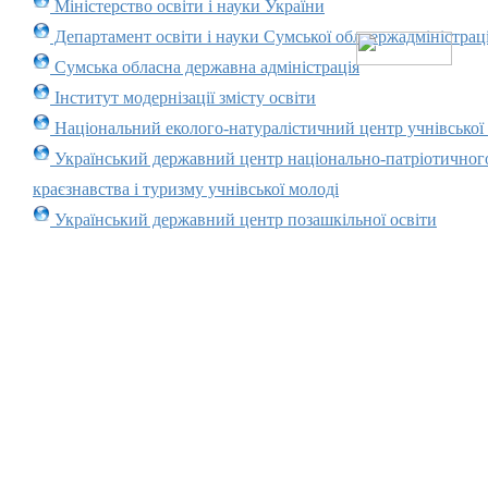
Міністерство освіти і науки України
Департамент освіти і науки Сумської облдержадміністраці
Сумська обласна державна адміністрація
Інститут модернізації змісту освіти
Національний еколого-натуралістичний центр учнівської
Український державний центр національно-патріотичног
краєзнавства і туризму учнівської молоді
Український державний центр позашкільної освіти