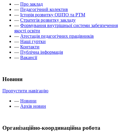
—
Про заклад
—
Педагогічний колектив
—
Історія розвитку ОЦПО та РТМ
—
Стратегія розвитку закладу
—
Формування внутрішньої системи забезпечення
якості освіти
—
Атестація педагогічних працівників
—
Наші гуртки
—
Контакти
—
Публічна інформація
—
Вакансії
Новини
Пропустити навігацію
—
Новини
—
Архів новин
Організаційно-координаційна робота