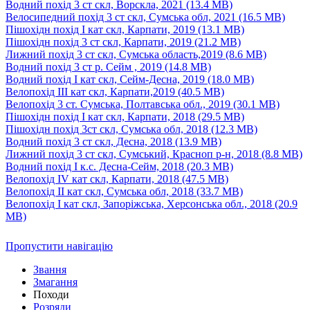
Водний похід 3 ст скл, Ворскла, 2021
(13.4 MB)
Велосипедний похід 3 ст скл, Сумська обл, 2021
(16.5 MB)
Пішохідн похід І кат скл, Карпати, 2019
(13.1 MB)
Пішохідн похід 3 ст скл, Карпати, 2019
(21.2 MB)
Лижний похід 3 ст скл, Сумська область,2019
(8.6 MB)
Водний похід 3 ст р. Сейм , 2019
(14.8 MB)
Водний похід І кат скл, Сейм-Десна, 2019
(18.0 MB)
Велопохід ІІІ кат скл, Карпати,2019
(40.5 MB)
Велопохід 3 ст. Сумська, Полтавська обл., 2019
(30.1 MB)
Пішохідн похід І кат скл, Карпати, 2018
(29.5 MB)
Пішохідн похід 3ст скл, Сумська обл, 2018
(12.3 MB)
Водний похід 3 ст скл, Десна, 2018
(13.9 MB)
Лижний похід 3 ст скл, Сумський, Красноп р-н, 2018
(8.8 MB)
Водний похід І к.с. Десна-Сейм, 2018
(20.3 MB)
Велопохід ІV кат скл, Карпати, 2018
(47.5 MB)
Велопохід ІІ кат скл, Сумська обл, 2018
(33.7 MB)
Велопохід І кат скл, Запоріжська, Херсонська обл., 2018
(20.9
MB)
Пропустити навігацію
Звання
Змагання
Походи
Розряди