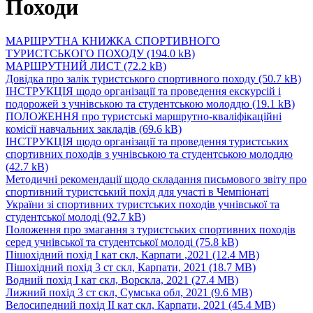
Походи
МАРШРУТНА КНИЖКА СПОРТИВНОГО
ТУРИСТСЬКОГО ПОХОДУ
(194.0 kB)
МАРШРУТНИЙ ЛИСТ
(72.2 kB)
Довідка про залік туристського спортивного походу
(50.7 kB)
ІНСТРУКЦІЯ щодо організації та проведення екскурсій і
подорожей з учнівською та студентською молоддю
(19.1 kB)
ПОЛОЖЕННЯ про туристські маршрутно-кваліфікаційні
комісії навчальних закладів
(69.6 kB)
ІНСТРУКЦІЯ щодо організації та проведення туристських
спортивних походів з учнівською та студентською молоддю
(42.7 kB)
Методичні рекомендації щодо складання письмового звіту про
спортивний туристський похід для участі в Чемпіонаті
України зі спортивних туристських походів учнівської та
студентської молоді
(92.7 kB)
Положення про змагання з туристських спортивних походів
серед учнівської та студентської молоді
(75.8 kB)
Пішохідний похід І кат скл, Карпати ,2021
(12.4 MB)
Пішохідний похід 3 ст скл, Карпати, 2021
(18.7 MB)
Водний похід І кат скл, Ворскла, 2021
(27.4 MB)
Лижний похід 3 ст скл, Сумська обл, 2021
(9.6 MB)
Велосипедний похід ІІ кат скл, Карпати, 2021
(45.4 MB)