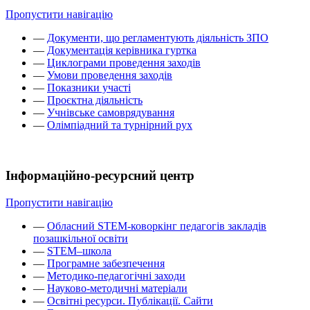
Пропустити навігацію
—
Документи, що регламентують діяльність ЗПО
—
Документація керівника гуртка
—
Циклограми проведення заходів
—
Умови проведення заходів
—
Показники участі
—
Проєктна діяльність
—
Учнівське самоврядування
—
Олімпіадний та турнірний рух
Інформаційно-ресурсний центр
Пропустити навігацію
—
Обласний STEM-коворкінг педагогів закладів
позашкільної освіти
—
STEM–школа
—
Програмне забезпечення
—
Методико-педагогічні заходи
—
Науково-методичні матеріали
—
Освітні ресурси. Публікації. Сайти