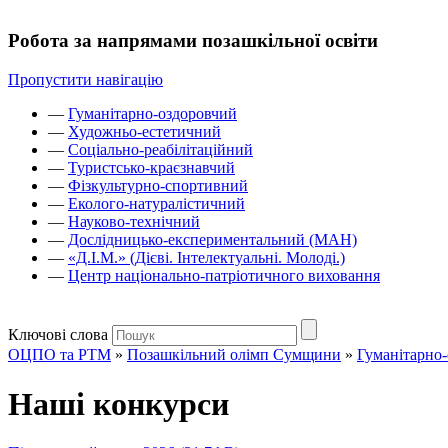
Робота за напрямами позашкільної освіти
Пропустити навігацію
—
Гуманітарно-оздоровчий
—
Художньо-естетичний
—
Соціально-реабілітаційний
—
Туристсько-краєзнавчий
—
Фізкультурно-спортивний
—
Еколого-натуралістичний
—
Науково-технічний
—
Дослідницько-експериментальний (МАН)
—
«Д.І.М.» (Дієві. Інтелектуальні. Молоді.)
—
Центр національно-патріотичного виховання
Ключові слова
ОЦПО та РТМ
»
Позашкільний олімп Сумщини
»
Гуманітарно
Наші конкурси