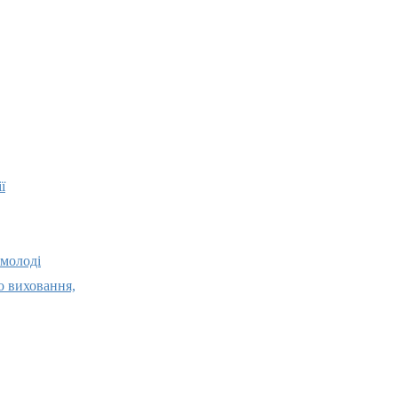
ї
 молоді
о виховання,