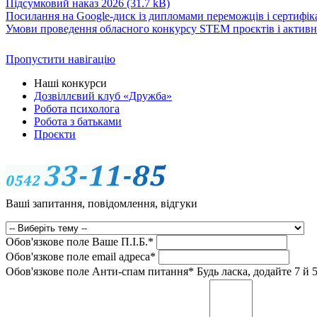
Підсумковий наказ 2026
(31.7 kB)
Посилання на Google-диск із дипломами переможців і сертифік
Умови проведення обласного конкурсу STEM проєктів і актив
Пропустити навігацію
Наші конкурси
Дозвіллєвий клуб «Дружба»
Робота психолога
Робота з батьками
Проєкти
Ваші запитання, повідомлення, відгуки
Обов'язкове поле
Ваше П.I.Б.
*
Обов'язкове поле
email адреса
*
Обов'язкове поле
Анти-спам питання
*
Будь ласка, додайте 7 й 5