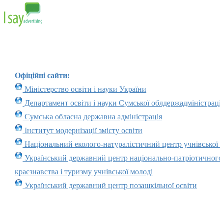
Офіційні сайти:
Міністерство освіти і науки України
Департамент освіти і науки Сумської облдержадміністраці
Сумська обласна державна адміністрація
Інститут модернізації змісту освіти
Національний еколого-натуралістичний центр учнівської
Український державний центр національно-патріотичног
краєзнавства і туризму учнівської молоді
Український державний центр позашкільної освіти