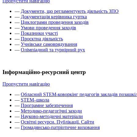
Пропустити навігацію
—
Документи, що регламентують діяльність ЗПО
—
Документація керівника гуртка
—
Циклограми проведення заходів
—
Умови проведення заходів
—
Показники участі
—
Проєктна діяльність
—
Учнівське самоврядування
—
Олімпіадний та турнірний рух
Інформаційно-ресурсний центр
Пропустити навігацію
—
Обласний STEM-коворкінг педагогів закладів позашкіл
—
STEM–школа
—
Програмне забезпечення
—
Методико-педагогічні заходи
—
Науково-методичні матеріали
—
Освітні ресурси. Публікації. Сайти
—
Громадянсько-патріотичне виховання