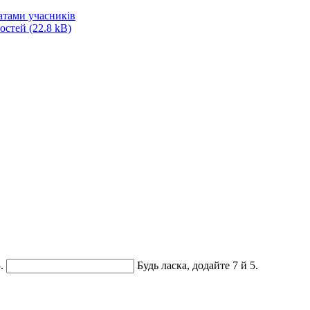
атами учасників
ностей
(22.8 kB)
.
Будь ласка, додайте 7 й 5.