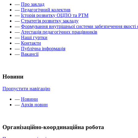
—
Про заклад
—
Педагогічний колектив
—
Історія розвитку ОЦПО та РТМ
—
Стратегія розвитку закладу
—
Формування внутрішньої системи забезпечення якості 
—
Атестація педагогічних працівників
—
Наші гуртки
—
Контакти
—
Публічна інформація
—
Вакансії
Новини
Пропустити навігацію
—
Новини
—
Архів новин
Організаційно-координаційна робота