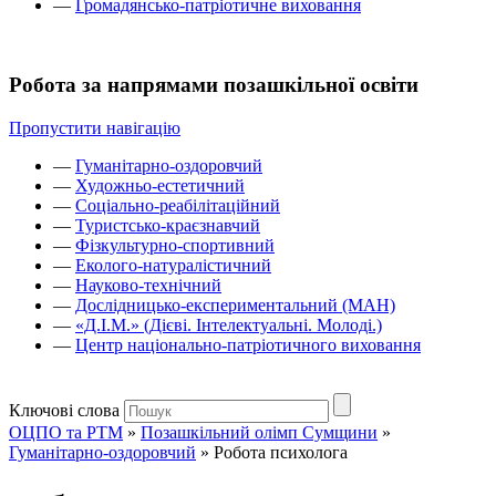
—
Громадянсько-патріотичне виховання
Робота за напрямами позашкільної освіти
Пропустити навігацію
—
Гуманітарно-оздоровчий
—
Художньо-естетичний
—
Соціально-реабілітаційний
—
Туристсько-краєзнавчий
—
Фізкультурно-спортивний
—
Еколого-натуралістичний
—
Науково-технічний
—
Дослідницько-експериментальний (МАН)
—
«Д.І.М.» (Дієві. Інтелектуальні. Молоді.)
—
Центр національно-патріотичного виховання
Ключові слова
ОЦПО та РТМ
»
Позашкільний олімп Сумщини
»
Гуманітарно-оздоровчий
»
Робота психолога