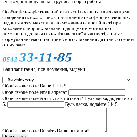
змістом, індивідуальна і групова творча робота.
Особистісно-орієнтований стиль спілкування з вихованцями,
створення психологічно сприятливої атмосфери на заняттях,
надання дітям максимально можливої самостійності при
виконання творчих завдань підвищують мотивацію
вихованців до навчально-пізнавальної діяльності, сприяє
формуванню емоційно-ціннісного ставлення дитини до себе й
оточуючих.
Ваші запитання, повідомлення, відгуки
Обов'язкове поле
Ваше П.I.Б.
*
Обов'язкове поле
email адреса
*
Обов'язкове поле
Анти-спам питання
*
Будь ласка, додайте 2 й
5.
Будь ласка, додайте 2 й 5.
Обов'язкове поле
Введіть Ваше питання
*