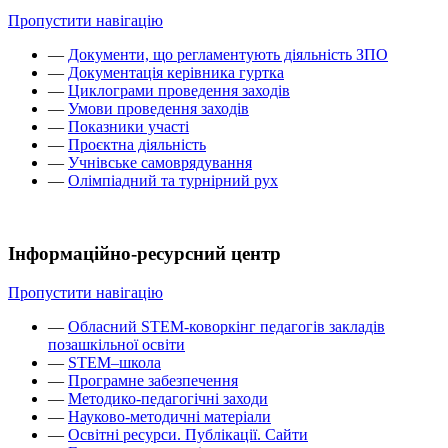
Пропустити навігацію
—
Документи, що регламентують діяльність ЗПО
—
Документація керівника гуртка
—
Циклограми проведення заходів
—
Умови проведення заходів
—
Показники участі
—
Проєктна діяльність
—
Учнівське самоврядування
—
Олімпіадний та турнірний рух
Інформаційно-ресурсний центр
Пропустити навігацію
—
Обласний STEM-коворкінг педагогів закладів
позашкільної освіти
—
STEM–школа
—
Програмне забезпечення
—
Методико-педагогічні заходи
—
Науково-методичні матеріали
—
Освітні ресурси. Публікації. Сайти