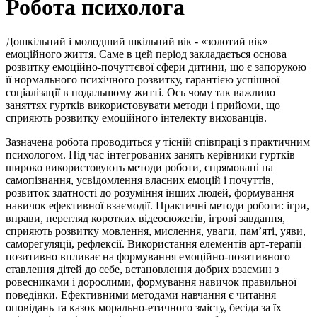
Робота психолога
Дошкільний і молодший шкільний вік - «золотий вік»
емоційного життя. Саме в цей період закладається основа
розвитку емоційно-почуттєвої сфери дитини, що є запорукою
її нормального психічного розвитку, гарантією успішної
соціалізації в подальшому житті. Ось чому так важливо
заняттях гуртків використовувати методи і прийоми, що
сприяють розвитку емоційного інтелекту вихованців.
Зазначена робота проводиться у тісній співпраці з практичним
психологом. Під час інтегрованих занять керівники гуртків
широко використовують методи роботи, спрямовані на
самопізнання, усвідомлення власних емоцій і почуттів,
розвиток здатності до розуміння інших людей, формування
навичок ефективної взаємодії. Практичні методи роботи: ігри,
вправи, перегляд коротких відеосюжетів, ігрові завдання,
сприяють розвитку мовлення, мислення, уваги, пам’яті, уяви,
саморегуляції, рефлексії. Використання елементів арт-терапії
позитивно впливає на формування емоційно-позитивного
ставлення дітей до себе, встановлення добрих взаємин з
ровесниками і дорослими, формування навичок правильної
поведінки. Ефективними методами навчання є читання
оповідань та казок морально-етичного змісту, бесіда за їх