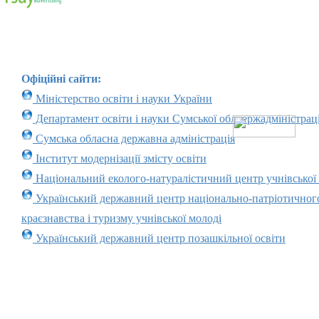
Офіційні сайти:
Міністерство освіти і науки України
Департамент освіти і науки Сумської облдержадміністраці
Сумська обласна державна адміністрація
Інститут модернізації змісту освіти
Національний еколого-натуралістичний центр учнівської
Український державний центр національно-патріотичног
краєзнавства і туризму учнівської молоді
Український державний центр позашкільної освіти