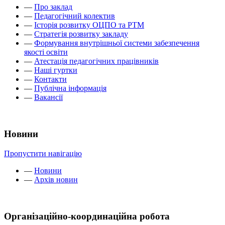
—
Про заклад
—
Педагогічний колектив
—
Історія розвитку ОЦПО та РТМ
—
Стратегія розвитку закладу
—
Формування внутрішньої системи забезпечення
якості освіти
—
Атестація педагогічних працівників
—
Наші гуртки
—
Контакти
—
Публічна інформація
—
Вакансії
Новини
Пропустити навігацію
—
Новини
—
Архів новин
Організаційно-координаційна робота